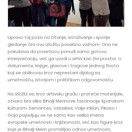
Upravo taj poziv na čitanje, istraživanje i sporije
gledanje čini ovu izložbu posebno važnom. Ona ne
pokušava da posetiocu ponudi samo gotovu
interpretaciju, već ga uvodi u arhiv kao živi prostor. U
dokumente, knjige, glasove i tragove jednog života
koji se oblikovao kroz neprestani dijalog sa
umetnošću, istorijom i političkom odgovornošću.
Na izložbi se, kroz arhivsku građu i prateće materijale,
otvara šira slika Bihalji Merinove fascinacije španskom
kulturom. Servantes, Velaskes, Valje Inklan, Pikaso i
Goja pojavljuju se ne samo kao velika imena
evropske umetnosti i književnosti, već kao figure kroz
koje je Bihalji Merin promišljao odnos umetnosti,