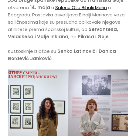
„Od Druge španske republike do Fransiska Goje“
,
otvorena
14. maja
u
Salonu Oto Bihalji Merin
u
Beogradu. Postavka osvetljava Bihalji Merinove veze
sa ličnostima koje su presudno oblikovale njegove
afinitete prema španskoj kulturi, od
Servantesa,
Velaskesa i Valje Inklana
, do
Pikasa
i
Goje
.
Kustoskinje izložbe su
Senka Latinović
i
Danica
Đorđević Janković
.