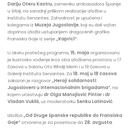
Dariju Oteru Kastru
, zameniku ambasadora Španije
u Srbiji, na saradnji prilikom realizacije izložbe u
Institutu Servantes. Zahvalnost je upućena i
kolegama iz
Muzeja Jugoslavije
, koji su dali važan
doprinos izložbi ustupanjem dragocenih grafika
Fransiska Goje iz serije
„Kaprici“
.
U okviru pratećeg programa,
15. maja
organizovano
je kustosko vođenje kroz oba izložbena prostora, u 17
časova u Salonu Oto Bihalji Merin i u 19 časova u
Galeriji Instituta Servantes. Za
18. maj u 18 časova
zakazan je razgovor
„Heroji solidarnosti:
Jugosloveni u Internacionalnim brigadama“
, na
kojem učestvuju
dr Olga Manojlović Pintar
i
dr
Vladan Vukliš
, uz moderatorku
Senku Latinović
.
Izložba
„Od Druge španske republike do Fransiska
Goje“
otvorena je za posetioce do
28. avgusta
.