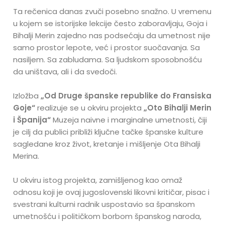
Ta rečenica danas zvuči posebno snažno. U vremenu
u kojem se istorijske lekcije često zaboravljaju, Goja i
Bihalji Merin zajedno nas podsećaju da umetnost nije
samo prostor lepote, već i prostor suočavanja. Sa
nasiljem. Sa zabludama. Sa ljudskom sposobnošću
da uništava, ali i da svedoči.
Izložba
„Od Druge španske republike do Fransiska
Goje“
realizuje se u okviru projekta
„Oto Bihalji Merin
i Španija“
Muzeja naivne i marginalne umetnosti, čiji
je cilj da publici približi ključne tačke španske kulture
sagledane kroz život, kretanje i mišljenje Ota Bihalji
Merina.
U okviru istog projekta, zamišljenog kao omaž
odnosu koji je ovaj jugoslovenski likovni kritičar, pisac i
svestrani kulturni radnik uspostavio sa španskom
umetnošću i političkom borbom španskog naroda,