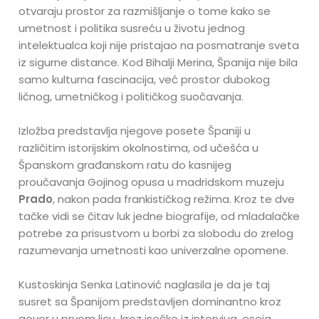
otvaraju prostor za razmišljanje o tome kako se
umetnost i politika susreću u životu jednog
intelektualca koji nije pristajao na posmatranje sveta
iz sigurne distance. Kod Bihalji Merina, Španija nije bila
samo kulturna fascinacija, već prostor dubokog
ličnog, umetničkog i političkog suočavanja.
Izložba predstavlja njegove posete Španiji u
različitim istorijskim okolnostima, od učešća u
Španskom građanskom ratu do kasnijeg
proučavanja Gojinog opusa u madridskom muzeju
Prado
, nakon pada frankističkog režima. Kroz te dve
tačke vidi se čitav luk jedne biografije, od mladalačke
potrebe za prisustvom u borbi za slobodu do zrelog
razumevanja umetnosti kao univerzalne opomene.
Kustoskinja Senka Latinović naglasila je da je taj
susret sa Španijom predstavljen dominantno kroz
govor u prvom licu, kroz isečke iz intervjua, eseja,