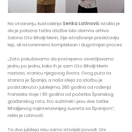
Na otvaranju, kustoskinja
Senka Latinović
istakla je
da je polazna tačka izložbe bila obimna arhiva
Salona Oto Bihalji Merin, čije istraživanje predstavlja
lep, ali istovremeno kompleksan i dugotrajan proces.
„Zato pokušavamo da postepeno osvetljavamo
jednu po jednu, kako ih je sam Oto Bihalji Merin
nazivao, stanicu njegovog života. Ovog puta ta
stanica je Španija, a naša ideja za izložbu je
podstaknuta i jubilejima, 280 godina od rođenja
Fransiska Goje i 90 godina od početka Španskog
građanskog rata, što suštinski i jesu dve tačke
Bihaljijevog najintenzivnijeg susreta sa Španijom“,
rekla je Latinović.
Ta dva jubileja nisu samo istorijski povodi. Oni