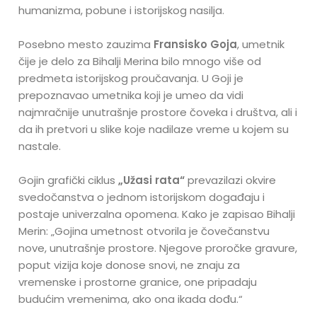
humanizma, pobune i istorijskog nasilja.
Posebno mesto zauzima
Fransisko Goja
, umetnik
čije je delo za Bihalji Merina bilo mnogo više od
predmeta istorijskog proučavanja. U Goji je
prepoznavao umetnika koji je umeo da vidi
najmračnije unutrašnje prostore čoveka i društva, ali i
da ih pretvori u slike koje nadilaze vreme u kojem su
nastale.
Gojin grafički ciklus
„Užasi rata“
prevazilazi okvire
svedočanstva o jednom istorijskom događaju i
postaje univerzalna opomena. Kako je zapisao Bihalji
Merin: „Gojina umetnost otvorila je čovečanstvu
nove, unutrašnje prostore. Njegove proročke gravure,
poput vizija koje donose snovi, ne znaju za
vremenske i prostorne granice, one pripadaju
budućim vremenima, ako ona ikada dođu.“