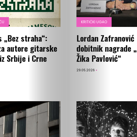
OČU
KRITIČKI UGAO
 „Bez straha“:
Lordan Zafranović
 za autore gitarske
dobitnik nagrade „
z Srbije i Crne
Žika Pavlović“
29.05.2026