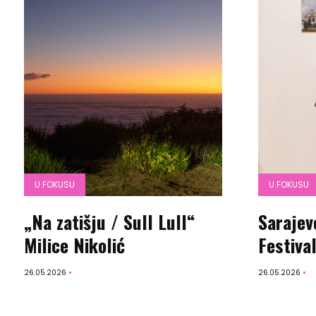
U FOKUSU
U FOKUSU
„Na zatišju / Sull Lull“
Sarajev
Milice Nikolić
Festiva
26.05.2026
26.05.2026