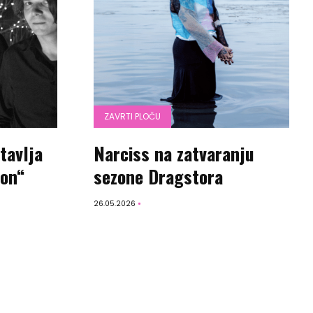
ZAVRTI PLOČU
tavlja
Narciss na zatvaranju
ion“
sezone Dragstora
26.05.2026