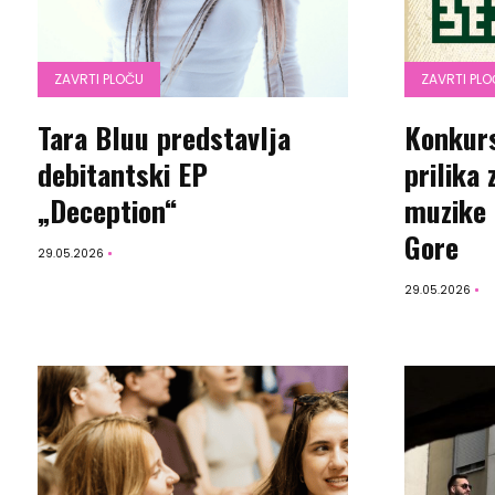
ZAVRTI PLOČU
ZAVRTI PL
Tara Bluu predstavlja
Konkurs
debitantski EP
prilika
„Deception“
muzike i
Gore
29.05.2026
29.05.2026