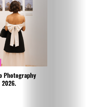
ugao
BOLD
Izbor
Zavrti
ploču
Boldcast
o Photography
Podrži
l 2026.
nas