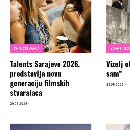
KRITIČKI UGAO
ZAVRTI PL
Talents Sarajevo 2026.
Vizelj o
predstavlja novu
sam“
generaciju filmskih
29.05.2026
stvaralaca
29.05.2026