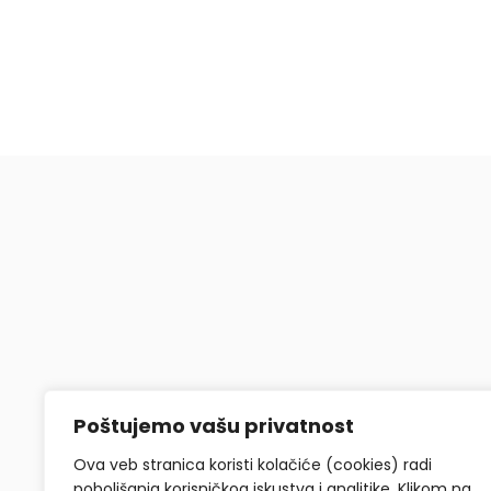
Poštujemo vašu privatnost
Ova veb stranica koristi kolačiće (cookies) radi
poboljšanja korisničkog iskustva i analitike. Klikom na