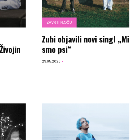
ZAVRTI PLOČU
Zubi objavili novi singl „Mi
Živojin
smo psi“
29.05.2026