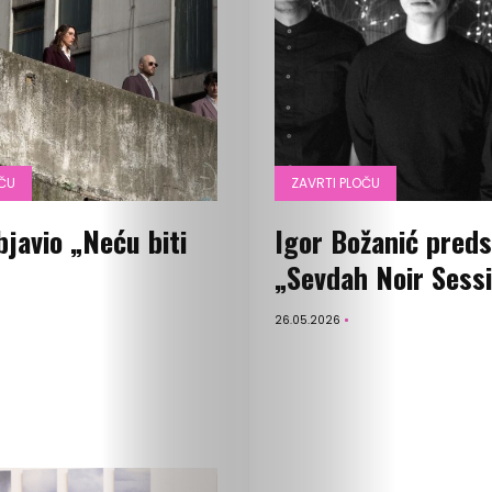
Ispričaj
svoju
priču
OČU
ZAVRTI PLOČU
U
bjavio „Neću biti
Igor Božanić preds
fokusu
„Sevdah Noir Sess
Vizuelni
26.05.2026
kutak
Kritički