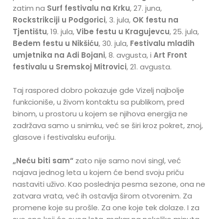
zatim na
Surf festivalu na Krku
, 27. juna,
Rockstrikciji u Podgorici
, 3. jula,
OK festu na
Tjentištu
, 19. jula,
Vibe festu u Kragujevcu
, 25. jula,
Bedem festu u Nikšiću
, 30. jula,
Festivalu mladih
umjetnika na Adi Bojani
, 8. avgusta, i
Art Front
festivalu u Sremskoj Mitrovici
, 21. avgusta.
Taj raspored dobro pokazuje gde Vizelj najbolje
funkcioniše, u živom kontaktu sa publikom, pred
binom, u prostoru u kojem se njihova energija ne
zadržava samo u snimku, već se širi kroz pokret, znoj,
glasove i festivalsku euforiju.
„Neću biti sam“
zato nije samo novi singl, već
najava jednog leta u kojem će bend svoju priču
nastaviti uživo. Kao poslednja pesma sezone, ona ne
zatvara vrata, već ih ostavlja širom otvorenim. Za
promene koje su prošle. Za one koje tek dolaze. I za