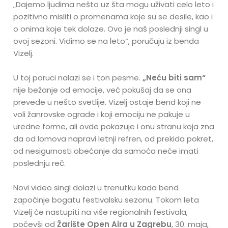
„Dajemo ljudima nešto uz šta mogu uživati celo leto i
pozitivno misliti o promenama koje su se desile, kao i
o onima koje tek dolaze. Ovo je naš poslednji singl u
ovoj sezoni. Vidimo se na leto“, poručuju iz benda
Vizelj.
U toj poruci nalazi se i ton pesme.
„Neću biti sam“
nije bežanje od emocije, već pokušaj da se ona
prevede u nešto svetlije. Vizelj ostaje bend koji ne
voli žanrovske ograde i koji emociju ne pakuje u
uredne forme, ali ovde pokazuje i onu stranu koja zna
da od lomova napravi letnji refren, od prekida pokret,
od nesigurnosti obećanje da samoća neće imati
poslednju reč.
Novi video singl dolazi u trenutku kada bend
započinje bogatu festivalsku sezonu. Tokom leta
Vizelj će nastupiti na više regionalnih festivala,
počevši od
Žarište Open Aira u Zagrebu
, 30. maja,