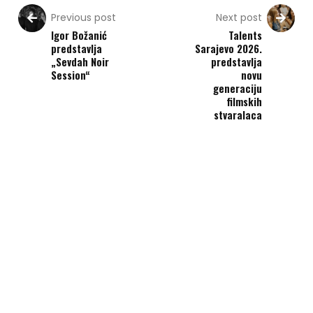
Previous post
Next post
Igor Božanić
Talents
predstavlja
Sarajevo 2026.
„Sevdah Noir
predstavlja
Session“
novu
generaciju
filmskih
stvaralaca