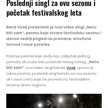
Poslednji singl za ovu sezonu i
početak festivalskog leta
Bend Vizelj predstavio je novi video singl „Neću
biti sam“, pesmu koja otvara festivalsku sezonu i
donosi vedriji pogled na promene, emotivne
lomove i nove početke.
Postoje pesme koje dođu kao zaključak jednog
perioda, ali zvuče kao početak nečeg novog.
„Neću
biti sam“
, novi video singl benda
Vizelj
, upravo je
takva pesma, poslednji singl benda za ovu sezonu,
ali i uvod u leto koje će provesti na festivalskim
binama širom regiona.