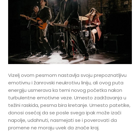
Vizelj ovom pesmom nastavlja svoju prepoznatljivu
emotivnu i žanrovski neukrotivu liniju, ali ovog puta
energiju usmerava ka temi novog početka nakon
turbulentne emotivne veze. Umesto zadržavanja u
težini raskida, pesma bira kretanje. Umesto patetike,
donosi osećaj da se posle svega ipak može izaći
napolje, udahnuti, nasmejati se i poverovati da
promene ne moraju uvek da znače kraj.