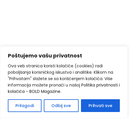
Poštujemo vašu privatnost
Ova veb stranica koristi kolačiće (cookies) radi
poboljšanja korisničkog iskustva i analitike. Klikom na
"Prihvatam" slažete se sa korišćenjem kolačića. Više
informacija možete pronaći u našoj
Politika privatnosti i
kolačića - BOLD Magazine
.
Prilagodi
Odbij sve
Prihvati sve