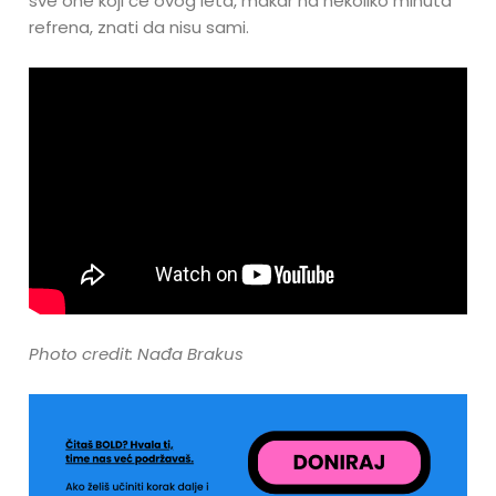
sve one koji će ovog leta, makar na nekoliko minuta
refrena, znati da nisu sami.
Photo credit: Nađa Brakus