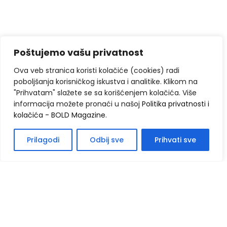
Poštujemo vašu privatnost
Ova veb stranica koristi kolačiće (cookies) radi
poboljšanja korisničkog iskustva i analitike. Klikom na
"Prihvatam" slažete se sa korišćenjem kolačića. Više
informacija možete pronaći u našoj
Politika privatnosti i
kolačića - BOLD Magazine
.
Prilagodi
Odbij sve
Prihvati sve