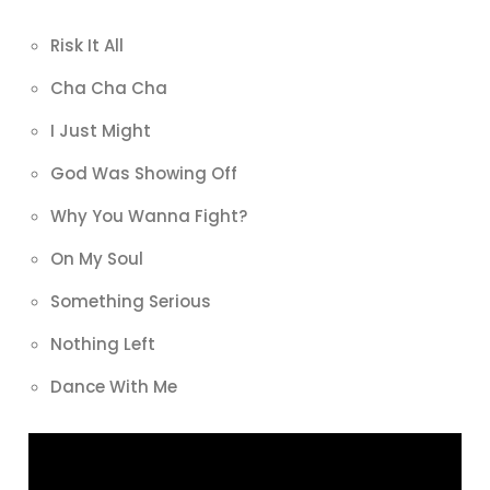
Risk It All
Cha Cha Cha
I Just Might
God Was Showing Off
Why You Wanna Fight?
On My Soul
Something Serious
Nothing Left
Dance With Me