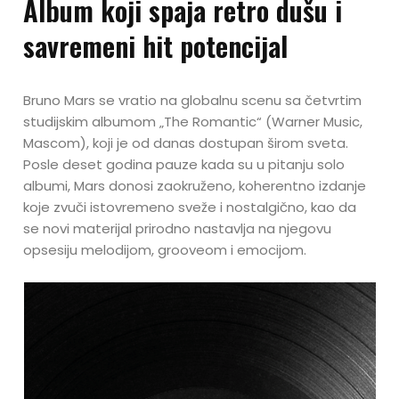
Album koji spaja retro dušu i
savremeni hit potencijal
Bruno Mars se vratio na globalnu scenu sa četvrtim
studijskim albumom „The Romantic“ (Warner Music,
Mascom), koji je od danas dostupan širom sveta.
Posle deset godina pauze kada su u pitanju solo
albumi, Mars donosi zaokruženo, koherentno izdanje
koje zvuči istovremeno sveže i nostalgično, kao da
se novi materijal prirodno nastavlja na njegovu
opsesiju melodijom, grooveom i emocijom.