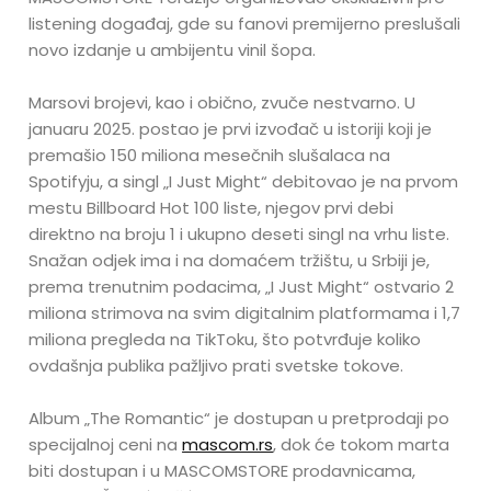
listening događaj, gde su fanovi premijerno preslušali
novo izdanje u ambijentu vinil šopa.
Marsovi brojevi, kao i obično, zvuče nestvarno. U
januaru 2025. postao je prvi izvođač u istoriji koji je
premašio 150 miliona mesečnih slušalaca na
Spotifyju, a singl „I Just Might“ debitovao je na prvom
mestu Billboard Hot 100 liste, njegov prvi debi
direktno na broju 1 i ukupno deseti singl na vrhu liste.
Snažan odjek ima i na domaćem tržištu, u Srbiji je,
prema trenutnim podacima, „I Just Might“ ostvario 2
miliona strimova na svim digitalnim platformama i 1,7
miliona pregleda na TikToku, što potvrđuje koliko
ovdašnja publika pažljivo prati svetske tokove.
Album „The Romantic“ je dostupan u pretprodaji po
specijalnoj ceni na
mascom.rs
, dok će tokom marta
biti dostupan i u MASCOMSTORE prodavnicama,