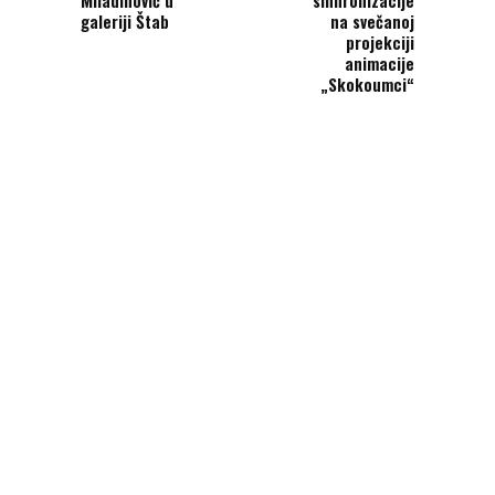
galeriji Štab
na svečanoj
projekciji
animacije
„Skokoumci“