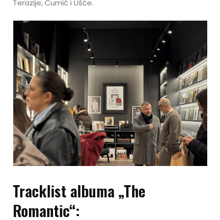
Terazije, Čumić i Ušće.
Tracklist albuma „The
Romantic“: