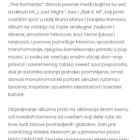
„The Romantic“ donosi pesme među kojima su već
istaknuti hit „I Just Might“, kao i „Risk It All“, koji prati
zvanični spot u režiji Bruna Marsa i Danijela Ramosa.
Album se oslanja na tople analogne zvukove i
iskrene, emotivne tekstove, kroz teme ljubavi i
ranjivosti, i ponovo potvrđuje Marsovu sposobnost
transformacije, njegovu kameleonsku prirodu u pop
muzici. U zvuku se osećaju snažni uticaji doo-wop
pravca i savremenog talasa sweet soul preporoda,
dok je estetika izdanja jednako promišljena, omot
donosi monohromatski portret okružen ružama i
lancima, inspirisan vizuelnim identitetom lowrider
kulture.
Objavljivanje albuma prati niz aktivacija širom sveta,
od mobilnih kamiona sa cvećem koji dele ruže do
love lock zidova postavljenih globalno. Dan pre
zvaničnog izlaska, Mascom je u prodavnici ploča
MASCOMSTORE Terazije organizovao ekskluzivni pre-