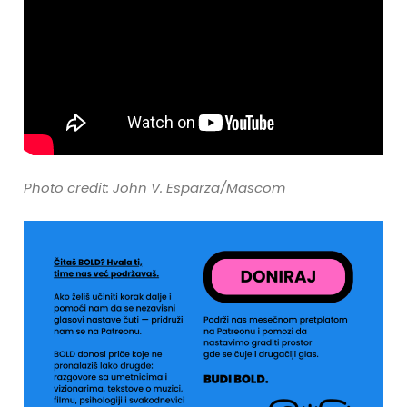
Photo credit: John V. Esparza/Mascom