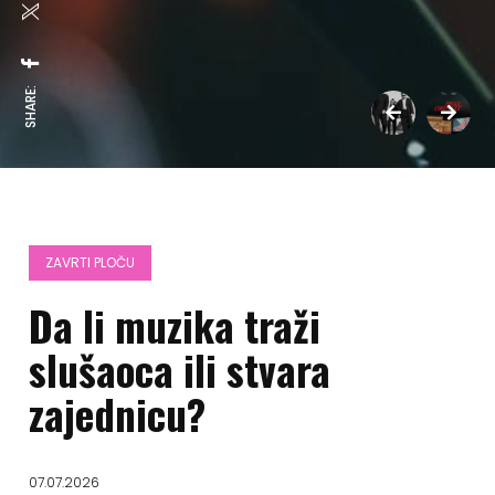
SHARE:
ZAVRTI PLOČU
Da li muzika traži
slušaoca ili stvara
zajednicu?
07.07.2026