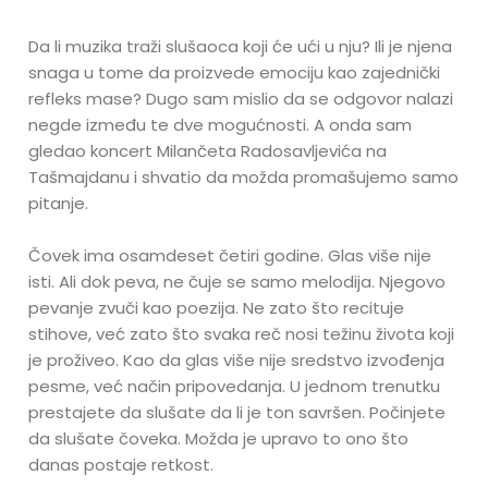
Da li muzika traži slušaoca koji će ući u nju? Ili je njena
snaga u tome da proizvede emociju kao zajednički
refleks mase? Dugo sam mislio da se odgovor nalazi
negde između te dve mogućnosti. A onda sam
gledao koncert Milančeta Radosavljevića na
Tašmajdanu i shvatio da možda promašujemo samo
pitanje.
Čovek ima osamdeset četiri godine. Glas više nije
isti. Ali dok peva, ne čuje se samo melodija. Njegovo
pevanje zvuči kao poezija. Ne zato što recituje
stihove, već zato što svaka reč nosi težinu života koji
je proživeo. Kao da glas više nije sredstvo izvođenja
pesme, već način pripovedanja. U jednom trenutku
prestajete da slušate da li je ton savršen. Počinjete
da slušate čoveka. Možda je upravo to ono što
danas postaje retkost.