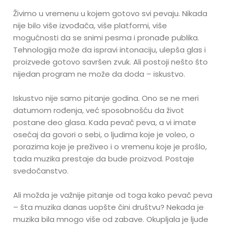
Živimo u vremenu u kojem gotovo svi pevaju. Nikada
nije bilo više izvođača, više platformi, više
mogućnosti da se snimi pesma i pronađe publika.
Tehnologija može da ispravi intonaciju, ulepša glas i
proizvede gotovo savršen zvuk. Ali postoji nešto što
nijedan program ne može da doda – iskustvo.
Iskustvo nije samo pitanje godina. Ono se ne meri
datumom rođenja, već sposobnošću da život
postane deo glasa. Kada pevač peva, a vi imate
osećaj da govori o sebi, o ljudima koje je voleo, o
porazima koje je preživeo i o vremenu koje je prošlo,
tada muzika prestaje da bude proizvod. Postaje
svedočanstvo.
Ali možda je važnije pitanje od toga kako pevač peva
– šta muzika danas uopšte čini društvu? Nekada je
muzika bila mnogo više od zabave. Okupljala je ljude