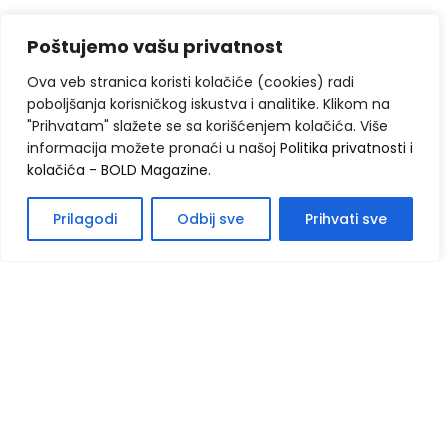
Poštujemo vašu privatnost
Ova veb stranica koristi kolačiće (cookies) radi
poboljšanja korisničkog iskustva i analitike. Klikom na
"Prihvatam" slažete se sa korišćenjem kolačića. Više
informacija možete pronaći u našoj
Politika privatnosti i
kolačića - BOLD Magazine
.
Prilagodi
Odbij sve
Prihvati sve