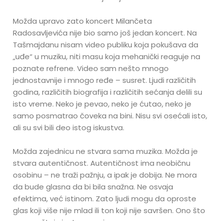
Možda upravo zato koncert Milančeta
Radosavljevića nije bio samo još jedan koncert. Na
Tašmajdanu nisam video publiku koja pokušava da
„uđe“ u muziku, niti masu koja mehanički reaguje na
poznate refrene. Video sam nešto mnogo
jednostavnije i mnogo ređe – susret. Ljudi različitih
godina, različitih biografija i različitih sećanja delili su
isto vreme. Neko je pevao, neko je ćutao, neko je
samo posmatrao čoveka na bini. Nisu svi osećali isto,
ali su svi bili deo istog iskustva.
Možda zajednicu ne stvara sama muzika. Možda je
stvara autentičnost. Autentičnost ima neobičnu
osobinu – ne traži pažnju, a ipak je dobija. Ne mora
da bude glasna da bi bila snažna. Ne osvaja
efektima, već istinom. Zato ljudi mogu da oproste
glas koji više nije mlad ili ton koji nije savršen. Ono što