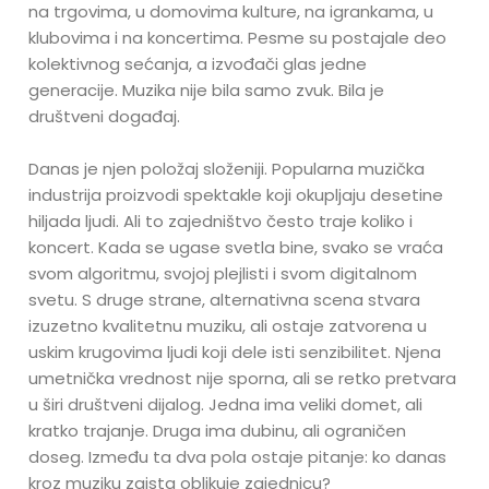
na trgovima, u domovima kulture, na igrankama, u
klubovima i na koncertima. Pesme su postajale deo
kolektivnog sećanja, a izvođači glas jedne
generacije. Muzika nije bila samo zvuk. Bila je
društveni događaj.
Danas je njen položaj složeniji. Popularna muzička
industrija proizvodi spektakle koji okupljaju desetine
hiljada ljudi. Ali to zajedništvo često traje koliko i
koncert. Kada se ugase svetla bine, svako se vraća
svom algoritmu, svojoj plejlisti i svom digitalnom
svetu. S druge strane, alternativna scena stvara
izuzetno kvalitetnu muziku, ali ostaje zatvorena u
uskim krugovima ljudi koji dele isti senzibilitet. Njena
umetnička vrednost nije sporna, ali se retko pretvara
u širi društveni dijalog. Jedna ima veliki domet, ali
kratko trajanje. Druga ima dubinu, ali ograničen
doseg. Između ta dva pola ostaje pitanje: ko danas
kroz muziku zaista oblikuje zajednicu?