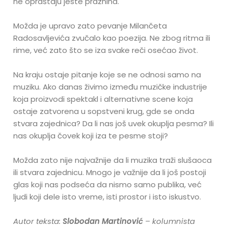
ne opraštaju jeste praznina.
Možda je upravo zato pevanje Milančeta
Radosavljevića zvučalo kao poezija. Ne zbog ritma ili
rime, već zato što se iza svake reči osećao život.
Na kraju ostaje pitanje koje se ne odnosi samo na
muziku. Ako danas živimo između muzičke industrije
koja proizvodi spektakl i alternativne scene koja
ostaje zatvorena u sopstveni krug, gde se onda
stvara zajednica? Da li nas još uvek okuplja pesma? Ili
nas okuplja čovek koji iza te pesme stoji?
Možda zato nije najvažnije da li muzika traži slušaoca
ili stvara zajednicu. Mnogo je važnije da li još postoji
glas koji nas podseća da nismo samo publika, već
ljudi koji dele isto vreme, isti prostor i isto iskustvo.
Autor teksta:
Slobodan Martinović
– kolumnista