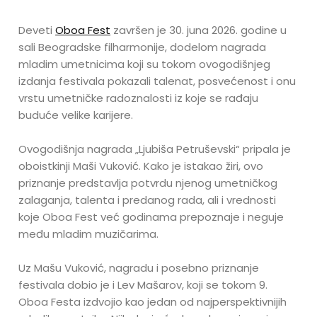
Deveti
Oboa Fest
završen je 30. juna 2026. godine u
sali Beogradske filharmonije, dodelom nagrada
mladim umetnicima koji su tokom ovogodišnjeg
izdanja festivala pokazali talenat, posvećenost i onu
vrstu umetničke radoznalosti iz koje se rađaju
buduće velike karijere.
Ovogodišnja nagrada „Ljubiša Petruševski“ pripala je
oboistkinji Maši Vuković. Kako je istakao žiri, ovo
priznanje predstavlja potvrdu njenog umetničkog
zalaganja, talenta i predanog rada, ali i vrednosti
koje Oboa Fest već godinama prepoznaje i neguje
među mladim muzičarima.
Uz Mašu Vuković, nagradu i posebno priznanje
festivala dobio je i Lev Mašarov, koji se tokom 9.
Oboa Festa izdvojio kao jedan od najperspektivnijih