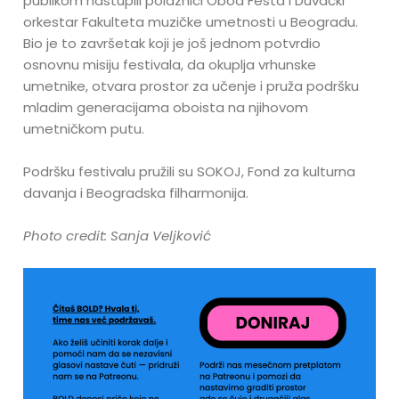
publikom nastupili polaznici Oboa Festa i Duvački
orkestar Fakulteta muzičke umetnosti u Beogradu.
Bio je to završetak koji je još jednom potvrdio
osnovnu misiju festivala, da okuplja vrhunske
umetnike, otvara prostor za učenje i pruža podršku
mladim generacijama oboista na njihovom
umetničkom putu.
Podršku festivalu pružili su SOKOJ, Fond za kulturna
davanja i Beogradska filharmonija.
Photo credit: Sanja Veljković