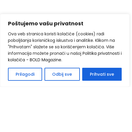
Poštujemo vašu privatnost
Ova veb stranica koristi kolačiće (cookies) radi
poboljšanja korisničkog iskustva i analitike. Klikom na
"Prihvatam" slažete se sa korišćenjem kolačića. Više
informacija možete pronaći u našoj
Politika privatnosti i
kolačića - BOLD Magazine
.
Prilagodi
Odbij sve
Prihvati sve