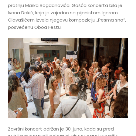
pratnju Marka Bogdanovića. Gošća koncerta bila je
Ivana Dakić, koja je zajedno sa pijanistom Igorom
Glavašićem izvela njegovu kompoziciju „Pesma sna“,
posvećenu Oboa Festu.
Završni koncert održan je 30. juna, kada su pred