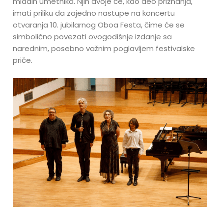
mladih umetnika. Njih dvoje će, kao deo priznanja,
imati priliku da zajedno nastupe na koncertu
otvaranja 10. jubilarnog Oboa Festa, čime će se
simbolično povezati ovogodišnje izdanje sa
narednim, posebno važnim poglavljem festivalske
priče.