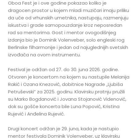
Oboa Fest je i ove godine pokazao koliko je
dragocen prostor u kojem mladi muzičari imaju priliku
da uče od vrhunskih umetnika, nastupaju, razmenjuju
iskustva i grade samopouzdanje kroz neposredan
rad sa mentorima. Gost i mentor ovogodišnjeg
izdanja bio je Dominik Volenveber, solo engleski rog
Berlinske filharmonije i jedan od najuglednijih svetskih
izvođača na ovom instrumentu.
Festival je održan od 27. do 30. juna 2026. godine.
Otvoren je koncertom na kojem su nastupile Melanija
Rakić i Ozana Knezović, dobitnice Nagrade „Ljubiša
Petruševski“ za 2025. godinu. Klavirsku pratnju pružili
su Marko Bogdanović i Jovana Stojanović Videnović,
dok su gošće koncerta bile Luna Popović, Kristina
Rujević i Anđelina Rujević.
Drugi koncert održan je 29. juna, kada je nastupio
mentor festivala Dominik Volenveber, uz klavirsku