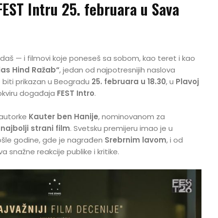
EST Intru 25. februara u Sava
edaš — i filmovi koje poneseš sa sobom, kao teret i kao
las Hind Ražab“
, jedan od najpotresnijih naslova
 biti prikazan u Beogradu
25. februara u 18.30
, u
Plavoj
 okviru događaja
FEST Intro
.
 autorke
Kauter ben Hanije
, nominovanom za
ajbolji strani film
. Svetsku premijeru imao je u
šle godine, gde je nagrađen
Srebrnim lavom
, i od
 snažne reakcije publike i kritike.