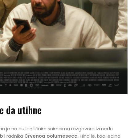
e da utihne
van je na autentičnim snimcima razgovora između
ab
i radnika
Crvenog polumeseca
. Hind je, kao jedina