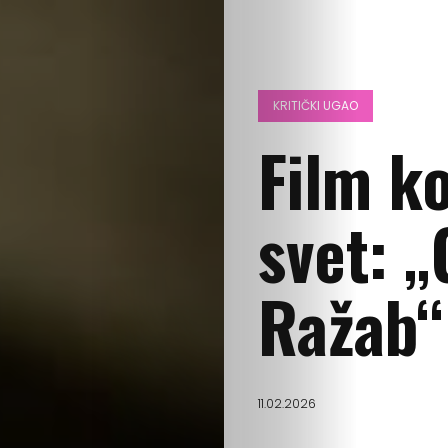
KRITIČKI UGAO
Film ko
svet: „
Ražab“
11.02.2026