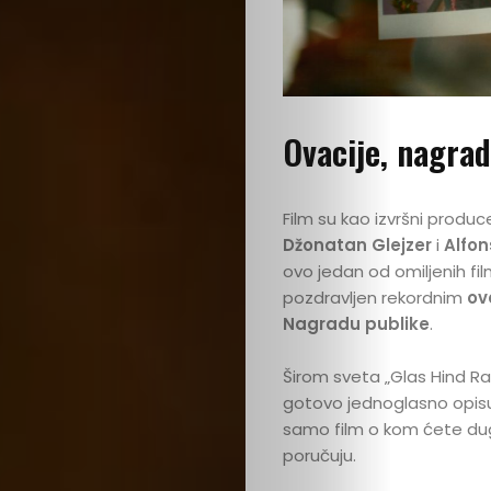
Podrži
nas
Ovacije, nagrad
Film su kao izvršni produc
Džonatan Glejzer
i
Alfon
ovo jedan od omiljenih fil
pozdravljen rekordnim
ov
Nagradu publike
.
Širom sveta „Glas Hind Ra
gotovo jednoglasno opisuju 
samo film o kom ćete dugo 
poručuju.