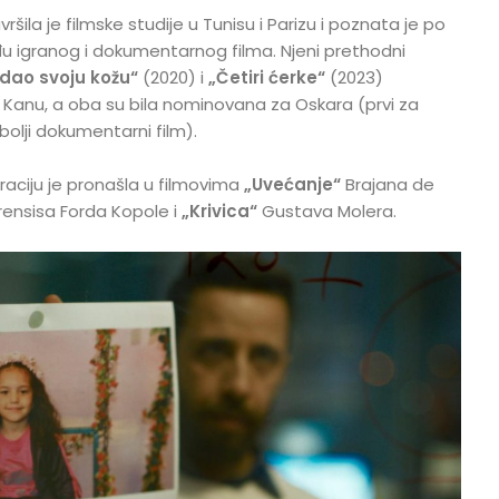
šila je filmske studije u Tunisu i Parizu i poznata je po
đu igranog i dokumentarnog filma. Njeni prethodni
odao svoju kožu“
(2020) i
„Četiri ćerke“
(2023)
 i Kanu, a oba su bila nominovana za Oskara (prvi za
jbolji dokumentarni film).
raciju je pronašla u filmovima
„Uvećanje“
Brajana de
rensisa Forda Kopole i
„Krivica“
Gustava Molera.