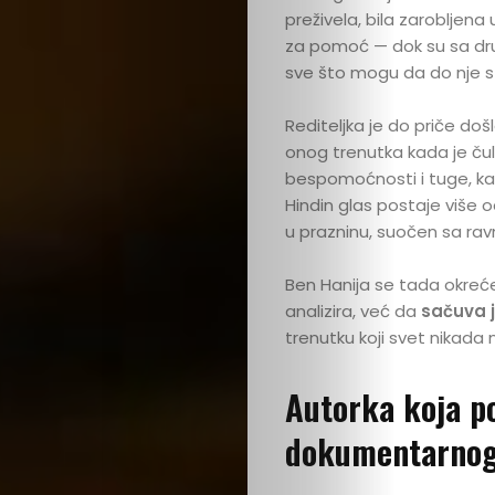
preživela, bila zarobljena
za pomoć — dok su sa drug
sve što mogu da do nje st
Rediteljka je do priče došl
onog trenutka kada je čul
Ispričaj
bespomoćnosti i tuge, kao
Hindin glas postaje više
u prazninu, suočen sa rav
svoju
Ben Hanija se tada okreće 
priču
analizira, već da
sačuva 
trenutku koji svet nikada
U
Autorka koja p
fokusu
dokumentarno
Vizuelni