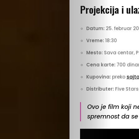
Projekcija i ula
Datum:
25. februar 20
Vreme:
18:30
Mesto:
Sava centar, P
Cena karte:
700 dina
Kupovina:
preko
sajt
Distributer:
Five Stars
Ovo je film koji n
spremnost da se 