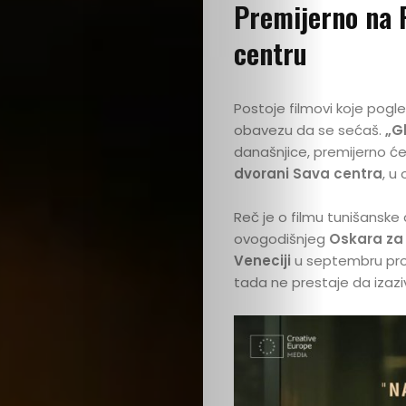
Premijerno na F
centru
Postoje filmovi koje pogl
obavezu da se sećaš.
„G
današnjice, premijerno će
dvorani Sava centra
, u
Reč je o filmu tunišanske
ovogodišnjeg
Oskara za n
Veneciji
u septembru pro
tada ne prestaje da izaziva