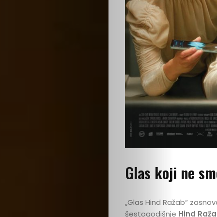
Glas koji ne sm
„Glas Hind Ražab“ zasno
šestogodišnje
Hind Raž