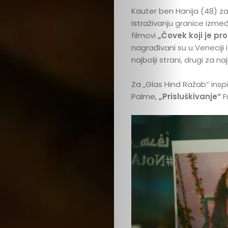
Kauter ben Hanija (48) zavr
kutak
istraživanju granice izme
filmovi
„Čovek koji je pr
Kritički
nagrađivani su u Veneciji
najbolji strani, drugi za na
ugao
Za „Glas Hind Ražab“ inspi
BOLD
Palme,
„Prisluškivanje“
F
Izbor
Zavrti
ploču
Boldcast