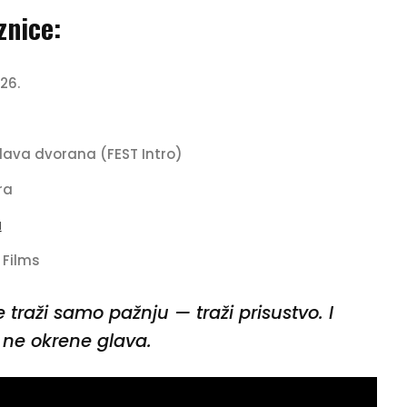
znice:
26.
lava dvorana (FEST Intro)
ra
a
 Films
e traži samo pažnju — traži prisustvo. I
ne okrene glava.