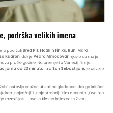
e, podrška velikih imena
enti podržali
Bred Pit
,
Hoakin Finiks
,
Runi Mara
,
so Kuaron
, dok je
Pedro Almodovar
izjavio da mu je
mova prošle godine. Na premijeri u Veneciji film je
acijama od 23 minuta
, a u
San Sebastijanu
je osvojio
žab“ ostavlja snažan utisak na gledaoce, dok ga kritičari
kao „najvažniji“ i „najpotrebniji“ film decenije. „Ovo nije
razmišljati — ovo je film sa kojim ćete živeti“,