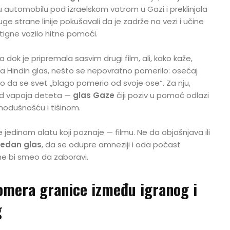
 u automobilu pod izraelskom vatrom u Gazi i preklinjala
e strane linije pokušavali da je zadrže na vezi i učine
igne vozilo hitne pomoći.
a dok je pripremala sasvim drugi film, ali, kako kaže,
a Hindin glas, nešto se nepovratno pomerilo: osećaj
 da se svet „blago pomerio od svoje ose“. Za nju,
 od vapaja deteta —
glas Gaze
čiji poziv u pomoć odlazi
nodušnošću i tišinom.
jedinom alatu koji poznaje — filmu. Ne da objašnjava ili
jedan glas
, da se odupre amneziji i oda počast
 ne bi smeo da zaboravi.
omera granice između igranog i
g