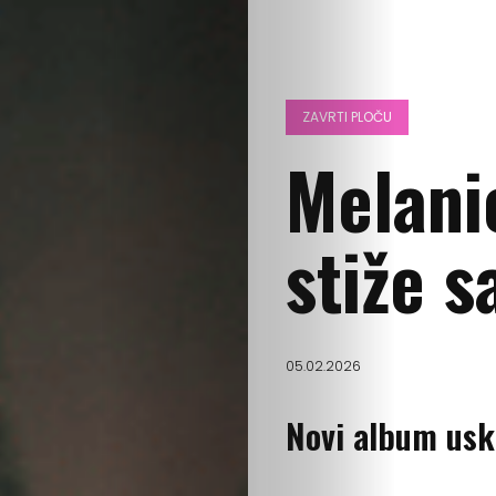
ZAVRTI PLOČU
Melani
stiže 
05.02.2026
Novi album usko