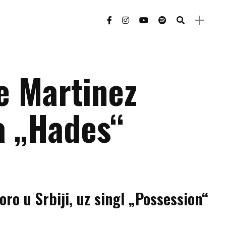
e Martinez
sa „Hades“
ro u Srbiji, uz singl „Possession“