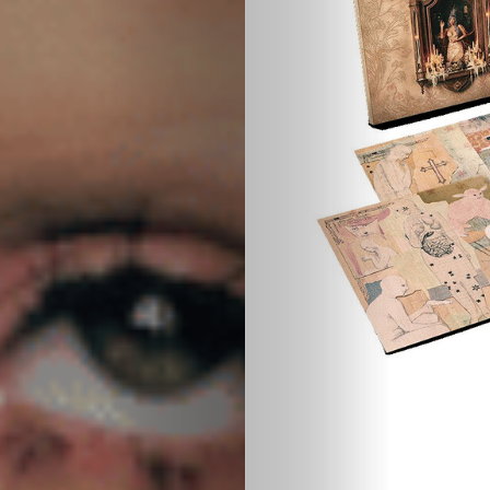
Ispričaj
svoju
priču
U
fokusu
Vizuelni