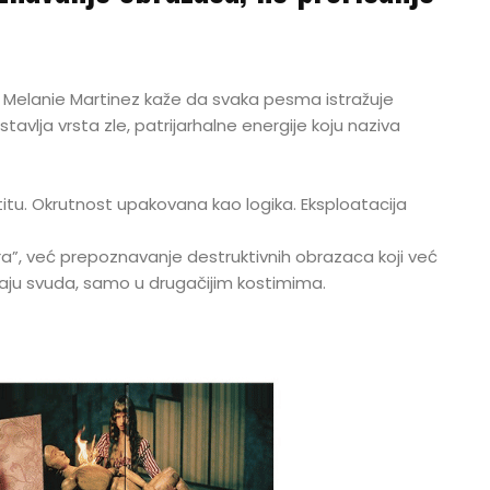
Melanie Martinez kaže da svaka pesma istražuje
tavlja vrsta zle, patrijarhalne energije koju naziva
itu. Okrutnost upakovana kao logika. Eksploatacija
tra”, već prepoznavanje destruktivnih obrazaca koji već
ljaju svuda, samo u drugačijim kostimima.