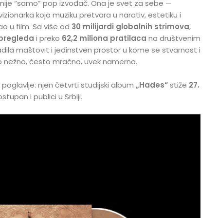
nije “samo” pop izvođač. Ona je svet za sebe —
i vizionarka koja muziku pretvara u narativ, estetiku i
ao u film. Sa više od
30 milijardi globalnih strimova
,
 pregleda
i preko
62,2 miliona pratilaca
na društvenim
dila maštovit i jedinstven prostor u kome se stvarnost i
to nežno, često mračno, uvek namerno.
poglavlje: njen četvrti studijski album
„Hades“
stiže
27.
stupan i publici u Srbiji.