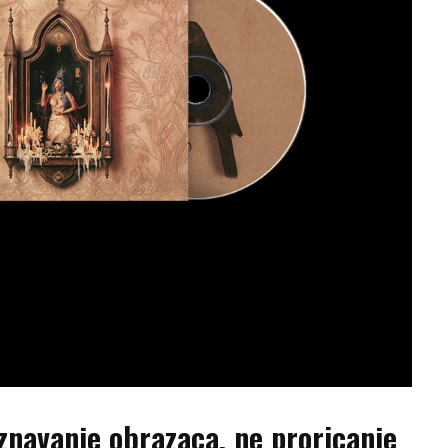
znavanje obrazaca, ne proricanje