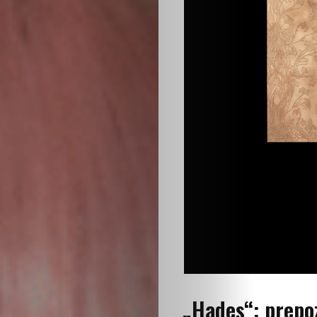
„Hades“: prepo