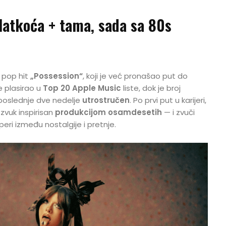
latkoća + tama, sada sa 80s
i pop hit
„Possession“
, koji je već pronašao put do
e plasirao u
Top 20 Apple Music
liste, dok je broj
poslednje dve nedelje
utrostručen
. Po prvi put u karijeri,
 zvuk inspirisan
produkcijom osamdesetih
— i zvuči
eri između nostalgije i pretnje.