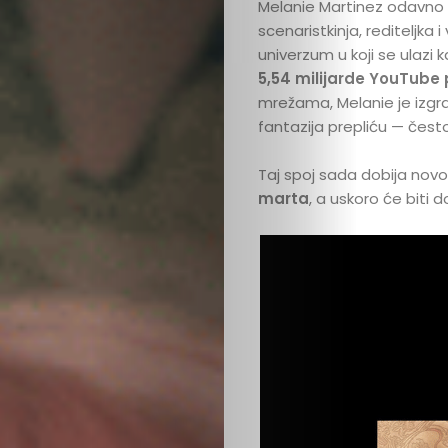
Melanie Martinez odavno 
scenaristkinja, rediteljka 
univerzum u koji se ulazi k
5,54 milijarde YouTube
mrežama, Melanie je izgra
fantazija prepliću — čes
Taj spoj sada dobija novo 
marta
, a uskoro će biti do