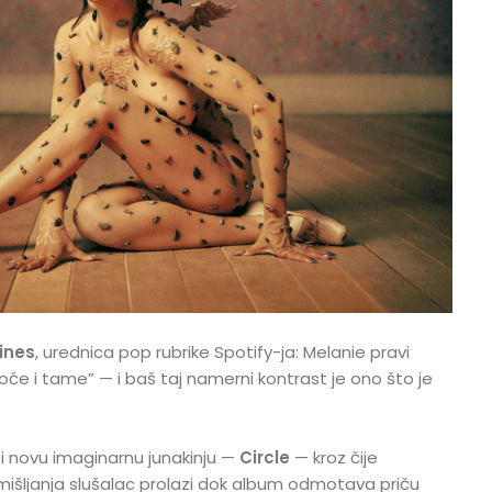
ines
, urednica pop rubrike Spotify-ja: Melanie pravi
će i tame” — i baš taj namerni kontrast je ono što je
i novu imaginarnu junakinju —
Circle
— kroz čije
mišljanja slušalac prolazi dok album odmotava priču