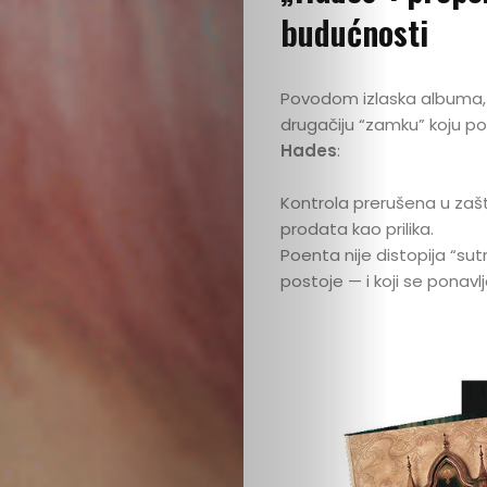
budućnosti
Povodom izlaska albuma, 
drugačiju “zamku” koju pos
Hades
:
Kontrola prerušena u zašt
prodata kao prilika.
Poenta nije distopija “su
postoje — i koji se ponav