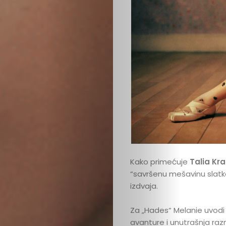
Podrži
nas
Kako primećuje
Talia Kra
“savršenu mešavinu slatko
izdvaja.
Za „Hades“ Melanie uvodi 
avanture i unutrašnja raz