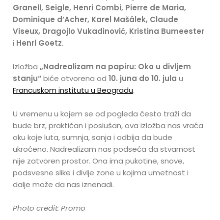
Granell, Seigle, Henri Combi, Pierre de Maria,
Dominique d’Acher, Karel Mašálek, Claude
Viseux, Dragojlo Vukadinović, Kristina Bumeester
i
Henri Goetz
.
Izložba
„Nadrealizam na papiru: Oko u divljem
stanju“
biće otvorena od
10. juna do 10. jula
u
Francuskom institutu u Beogradu
.
U vremenu u kojem se od pogleda često traži da
bude brz, praktičan i poslušan, ova izložba nas vraća
oku koje luta, sumnja, sanja i odbija da bude
ukroćeno. Nadrealizam nas podseća da stvarnost
nije zatvoren prostor. Ona ima pukotine, snove,
podsvesne slike i divlje zone u kojima umetnost i
dalje može da nas iznenadi.
Photo credit: Promo