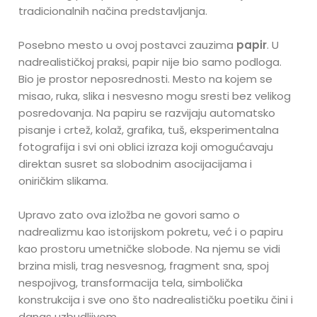
tradicionalnih načina predstavljanja.
Posebno mesto u ovoj postavci zauzima
papir
. U
nadrealističkoj praksi, papir nije bio samo podloga.
Bio je prostor neposrednosti. Mesto na kojem se
misao, ruka, slika i nesvesno mogu sresti bez velikog
posredovanja. Na papiru se razvijaju automatsko
pisanje i crtež, kolaž, grafika, tuš, eksperimentalna
fotografija i svi oni oblici izraza koji omogućavaju
direktan susret sa slobodnim asocijacijama i
oniričkim slikama.
Upravo zato ova izložba ne govori samo o
nadrealizmu kao istorijskom pokretu, već i o papiru
kao prostoru umetničke slobode. Na njemu se vidi
brzina misli, trag nesvesnog, fragment sna, spoj
nespojivog, transformacija tela, simbolička
konstrukcija i sve ono što nadrealističku poetiku čini i
danas uzbudljivom.