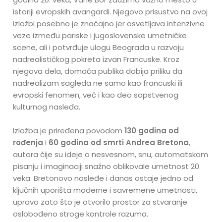
istoriji evropskih avangardi. Njegovo prisustvo na ovoj
izložbi posebno je značajno jer osvetljava intenzivne
veze između pariske i jugoslovenske umetničke
scene, ali i potvrđuje ulogu Beograda u razvoju
nadrealističkog pokreta izvan Francuske. Kroz
njegova dela, domaća publika dobija priliku da
nadrealizam sagleda ne samo kao francuski ili
evropski fenomen, već i kao deo sopstvenog
kulturnog nasleđa.
Izložba je priređena povodom
130 godina od
rođenja
i
60 godina od smrti Andrea Bretona
,
autora čije su ideje o nesvesnom, snu, automatskom
pisanju i imaginaciji snažno oblikovale umetnost 20.
veka. Bretonovo nasleđe i danas ostaje jedno od
ključnih uporišta moderne i savremene umetnosti,
upravo zato što je otvorilo prostor za stvaranje
oslobođeno stroge kontrole razuma.