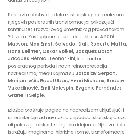
Postavka obuhvata dela iz istorijskog nadrealizma i
njegovih posleratnih transformacija, prikazujući
kontinuitet i razvoj ovog umetničkog pravca tokom
20. veka. Zastupljeni su autori kao što su
André
Masson, Max Ernst, Salvador Dalí, Roberto Matta,
Hans Bellmer, Oskar Völkel, Jacques Baron,
Jacques Hérold
i
Leonor Fini
, kao i autori
posleratnog perioda i novih reinterpretacija
nadrealizma, među kojima su
Jaroslav Serpan,
Marijan Ivšić, Raoul Ubac, Henri Michaux, Radoje
Vukadinović, Emil Malespin, Evgenio Fernández
Granell
i
Seigle
.
Izložba proširuje pogled na nadrealizam uključujući i
umetnike čiji rad nije nužno pripadao istorijskoj grupi,
ali pokazuje bliskost sa njenim idejama. Njihova dela
istražuju imaginarno, hibridne forme, transformacije