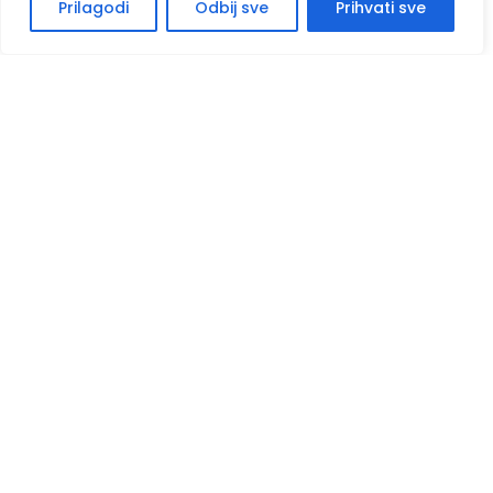
Prilagodi
Odbij sve
Prihvati sve
O nama
Kontaktiraj nas