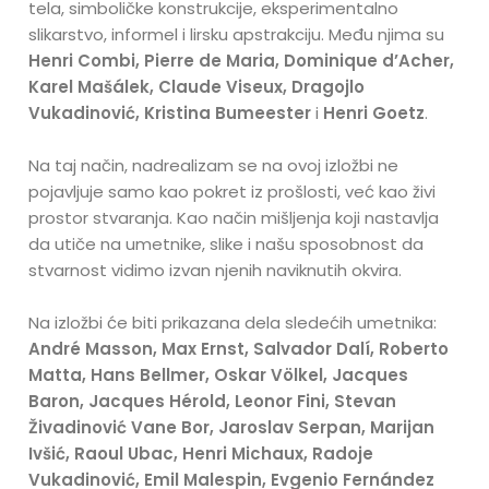
tela, simboličke konstrukcije, eksperimentalno
slikarstvo, informel i lirsku apstrakciju. Među njima su
Henri Combi, Pierre de Maria, Dominique d’Acher,
Karel Mašálek, Claude Viseux, Dragojlo
Vukadinović, Kristina Bumeester
i
Henri Goetz
.
Na taj način, nadrealizam se na ovoj izložbi ne
pojavljuje samo kao pokret iz prošlosti, već kao živi
prostor stvaranja. Kao način mišljenja koji nastavlja
da utiče na umetnike, slike i našu sposobnost da
stvarnost vidimo izvan njenih naviknutih okvira.
Na izložbi će biti prikazana dela sledećih umetnika:
André Masson, Max Ernst, Salvador Dalí, Roberto
Matta, Hans Bellmer, Oskar Völkel, Jacques
Baron, Jacques Hérold, Leonor Fini, Stevan
Živadinović Vane Bor, Jaroslav Serpan, Marijan
Ivšić, Raoul Ubac, Henri Michaux, Radoje
Vukadinović, Emil Malespin, Evgenio Fernández