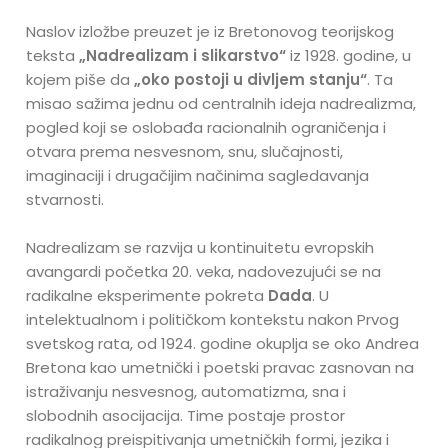
Naslov izložbe preuzet je iz Bretonovog teorijskog
teksta
„Nadrealizam i slikarstvo“
iz 1928. godine, u
kojem piše da
„oko postoji u divljem stanju“
. Ta
misao sažima jednu od centralnih ideja nadrealizma,
pogled koji se oslobađa racionalnih ograničenja i
otvara prema nesvesnom, snu, slučajnosti,
imaginaciji i drugačijim načinima sagledavanja
stvarnosti.
Nadrealizam se razvija u kontinuitetu evropskih
avangardi početka 20. veka, nadovezujući se na
radikalne eksperimente pokreta
Dada
. U
intelektualnom i političkom kontekstu nakon Prvog
svetskog rata, od 1924. godine okuplja se oko Andrea
Bretona kao umetnički i poetski pravac zasnovan na
istraživanju nesvesnog, automatizma, sna i
slobodnih asocijacija. Time postaje prostor
radikalnog preispitivanja umetničkih formi, jezika i