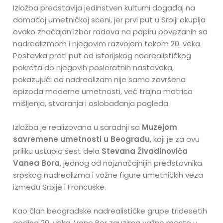
Izložba predstavlja jedinstven kulturni događaj na
domaćoj umetničkoj sceni, jer prvi put u Srbiji okuplja
ovako značajan izbor radova na papiru povezanih sa
nadrealizmom i njegovim razvojem tokom 20. veka.
Postavka prati put od istorijskog nadrealističkog
pokreta do njegovih posleratnih nastavaka,
pokazujući da nadrealizam nije samo završena
epizoda moderne umetnosti, već trajna matrica
mišljenja, stvaranja i oslobađanja pogleda.
Izložba je realizovana u saradnji sa
Muzejom
savremene umetnosti u Beogradu
, koji je za ovu
priliku ustupio šest dela
Stevana Živadinovića
Vanea Bora
, jednog od najznačajnijih predstavnika
srpskog nadrealizma i važne figure umetničkih veza
između Srbije i Francuske.
Kao član beogradske nadrealističke grupe tridesetih
godina 20. veka, Vane Bor zauzima važno mesto u