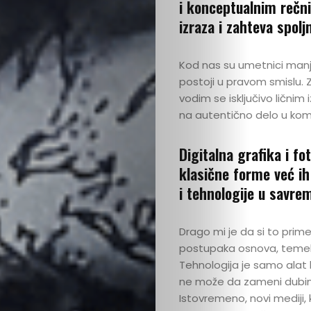
i konceptualnim rečn
izraza i zahteva spol
Kod nas su umetnici manje
postoji u pravom smislu.
vodim se isključivo lični
na autentično delo u kom
Digitalna grafika i fo
klasične forme već ih
i tehnologije u savr
Drago mi je da si to prim
postupaka osnova, temelj –
Tehnologija je samo alat 
ne može da zameni dubinu 
Istovremeno, novi mediji, k