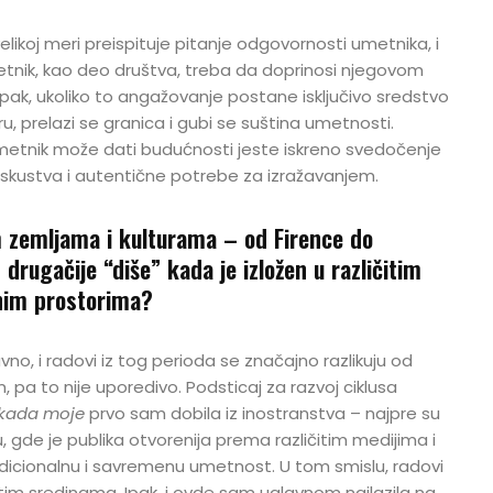
koj meri preispituje pitanje odgovornosti umetnika, i
nik, kao deo društva, treba da doprinosi njegovom
. Ipak, ukoliko to angažovanje postane isključivo sredstvo
jeru, prelazi se granica i gubi se suština umetnosti.
 umetnik može dati budućnosti jeste iskreno svedočenje
 iskustva i autentične potrebe za izražavanjem.
tim zemljama i kulturama – od Firence do
ad drugačije “diše” kada je izložen u različitim
nim prostorima?
avno, i radovi iz tog perioda se značajno razlikuju od
pa to nije uporedivo. Podsticaj za razvoj ciklusa
ekada moje
prvo sam dobila iz inostranstva – najpre su
u, gde je publika otvorenija prema različitim medijima i
dicionalnu i savremenu umetnost. U tom smislu, radovi
tim sredinama. Ipak, i ovde sam uglavnom nailazila na