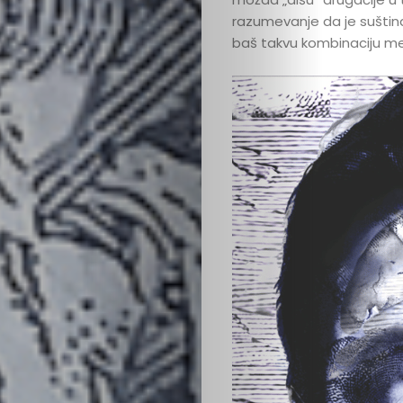
kutak
razumevanje da je suštin
baš takvu kombinaciju me
Kritički
ugao
BOLD
Izbor
Zavrti
ploču
Boldcast