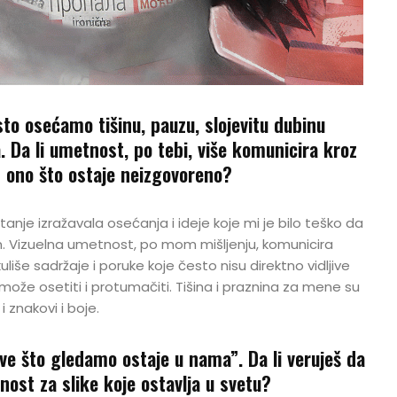
to osećamo tišinu, pauzu, slojevitu dubinu
. Da li umetnost, po tebi, više komunicira kroz
oz ono što ostaje neizgovoreno?
anje izražavala osećanja i ideje koje mi je bilo teško da
n. Vizuelna umetnost, po mom mišljenju, komunicira
iše sadržaje i poruke koje često nisu direktno vidljive
može osetiti i protumačiti. Tišina i praznina za mene su
 znakovi i boje.
ve što gledamo ostaje u nama”. Da li veruješ da
ost za slike koje ostavlja u svetu?