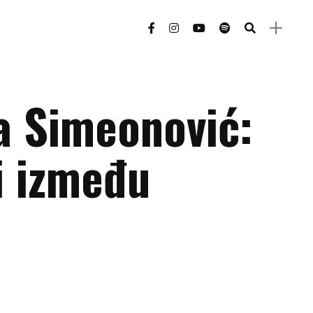
ja Simeonović:
i između