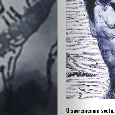
Podrži
nas
U savremenom svetu, 