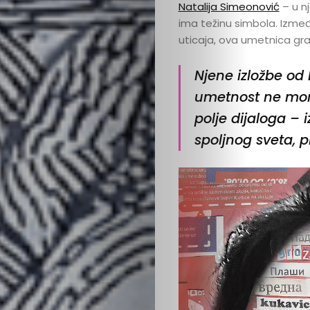
Natalija Simeonović
– u nj
ima težinu simbola. Između 
uticaja, ova umetnica grad
Njene izložbe o
umetnost ne mora 
polje dijaloga – 
spoljnog sveta, p