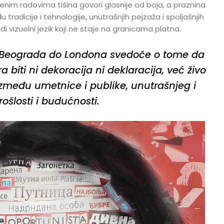
enim radovima tišina govori glasnije od boja, a praznina
tradicije i tehnologije, unutrašnjih pejzaža i spoljašnjih
i vizuelni jezik koji ne staje na granicama platna.
d Beograda do Londona svedoče o tome da
biti ni dekoracija ni deklaracija, već živo
između umetnice i publike, unutrašnjeg i
rošlosti i budućnosti.