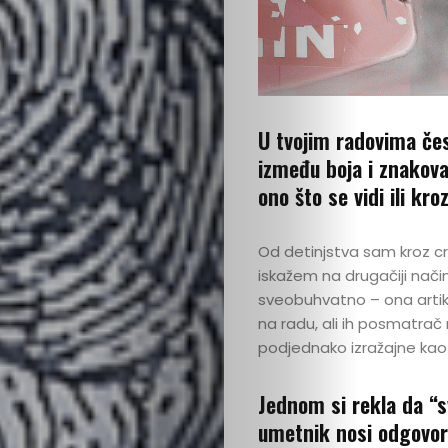
U tvojim radovima čes
između boja i znakova
ono što se vidi ili kr
Od detinjstva sam kroz crt
iskažem na drugačiji nači
sveobuhvatno – ona artikul
na radu, ali ih posmatrač 
podjednako izražajne kao i
Jednom si rekla da “s
umetnik nosi odgovorn