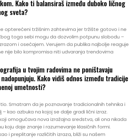
ikom. Kako ti balansiraš između duboko ličnog
jnog sveta?
 opterećeni tržišnim zahtevima jer tržište gotovo i ne
 Zbog toga sebi mogu da dozvolim potpunu slobodu –
m izrazom i osećajem. Verujem da publika najbolje reaguje
e nije bilo kompromisa niti udvaranja trendovima
tografija u tvojim radovima ne poništavaju
 nadopunjuju. Kako vidiš odnos između tradicije
emenoj umetnosti?
etio. Smatram da je poznavanje tradicionalnih tehnika i
 kao azbuka na kojoj se dalje gradi lični izraz.
koji omogućava nova izražajna sredstva, ali ona nikada
koju daje znanje i razumevanje klasičnih formi.
ao i preplitanje različitih izraza, bliži su našem