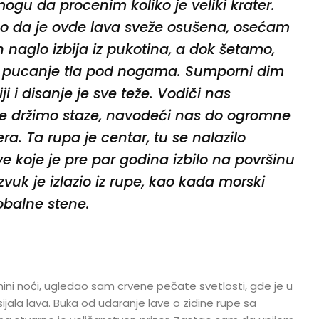
mogu da procenim koliko je veliki krater.
 da je ovde lava sveže osušena, osećam
 naglo izbija iz pukotina, a dok šetamo,
 i pucanje tla pod nogama. Sumporni dim
ji i disanje je sve teže. Vodiči nas
e držimo staze, navodeći nas do ogromne
ra. Ta rupa je centar, tu se nalazilo
e koje je pre par godina izbilo na površinu
 zvuk je izlazio iz rupe, kao kada morski
obalne stene.
mini noći, ugledao sam crvene pečate svetlosti, gde je u
ijala lava. Buka od udaranje lave o zidine rupe sa