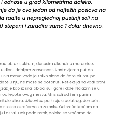
 i odnose u grad kilometrima daleko.
e da je ovo jedan od najtežih poslova na
da radite u nepreglednoj pustinji soli na
0 stepeni i zaradite samo 1 dolar dnevno.
kao obraz sekirom, donosim alkoholne maramice,
u dlan i dobijam zahvalnost. Nastavljamo put do
 Ova mrtva voda je toliko slana da ćete plutati po
ete u nju, ne može se potonuti. Refleksija na vodi pravi
zaž je kao iz sna, oblaci su i gore i dole. Nalazim se u
od lepote ovog mesta. Miris soli udišem punim
italo slikaju, džipovi se parkiraju u polukrug, domaćini
 a stolice okrećemo ka zalasku. Od sreće krećem da
u i ostali. Dok pada mrak, polako se vraćamo do