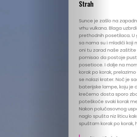
Strah
Sunce je zašlo na zapad
vrhu vulkana. Blaga uzbr
prethodnih posetilaca. U g
sa nama su i mladići koj
oni tu zarad naše zaštite
pomisao da postoje pustinj
posetioce. I dalje na mom
korak po korak, prelazimo
se nalazi krater. Noć je s
baterijske lampe, koju je 
krećemo dosta sporo zbog 
poteškoće svaki korak me 
Nakon polučasovnog uspon
naglo spušta niz liticu k
spuštam korak po korak, h