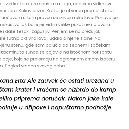
j ivici kratera, pre spusta u njega, napokon vidim svu
ostora. Kakav prizor! Krater je otvoren prema istoku i
uočavam u kom pravcu se izlivaju reke lave. Ponovo se
 iskustvo još bolje jer vidim velike pukotine na ovom
 i dalje težak i zagušljiv. Penjem se na brežuljak
lje tutnja aktivna lava i udara o njene zidine. Na
vojenu stenu, gde sam odlučio da sednem i sačekam
etak minuta sunce se pojavilo na istočnom horizontu
tne boje, koje se prelamaju na ogromnom crnom krateru
m. Pogled vredan svakog daha.
kana Erta Ale zauvek će ostati urezana u
tam krater i vraćam se nizbrdo do kamp
liko priprema doručak. Nakon jake kafe
pakuje u džipove i napuštamo podnožje