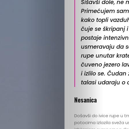
Sišavši dole, ne 
Primećujem samo
kako topli vazduh
čuje se škripanj
postaje intenzivni
usmeravaju da s
rupe unutar krate
čuveno jezero lav
i izlilo se. Čudan
talasi udaraju o 
Nesanica
Došavši do ivice rupe u t
potocima izlazila sveža us