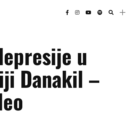
epresije u
ji Danakil –
deo