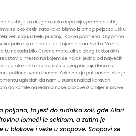
crne pustinje ka drugom delu depresije, prema pustinji
zimo se oko četiri sata kako bismo iz crnog pejzaža ušli u
ekriven solju, u belu pustinju. Kakva promena! Ogromna
vršini pokazuju slano tlo na kojem nema života. Vozač
e tu nekada bilo Crveno more, ali se zbog tektonskih
 predstavlja mesto na kojem se nalazi jedna od najvećih
 smo prolazili kroz retka sela u ovoj pustinji, deca su
žeći poklone, vodu i novac. Kako nas je put navodi dublje
 momentu ugledah da nam u susret nailazi karavan
vatam da kamile na leđima nose blokove izlomljene sirove
 poljana, to jest do rudnika soli, gde Afari
rovinu lomeći je sekirom, a zatim je
e u blokove i veže u snopove. Snopovi se