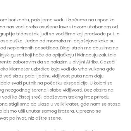
nom horizontu, pakujemo vodu i krećemo na uspon ka
dica nas vodi preko osušene lave stazom utabanom od
rupi je tridesetak ljudi sa vodičima koji predvode put, a
i nose puške. Jedan od momaka mi objašnjava kako su
 od neplaniranih posetilaca. Blagi strah me obuzima na
ski gusari koji hoće da opljačkaju i kidnapuju zalutale
ente zaboravim da se nalazim u divljini Afrike. Gazeći
 oko kilometar uzbrdice koja vodi do vrha vulkana gde
ad već skroz pala i jedinu vidljivost puta nam daju
dobio svaki putnik na početku ekspedicije. U koloni se
nezgodnog terena i slabe vidljivosti. Bez obzira na
vodi ka čistoj sreći, obožavam treking kroz prirodu.
a stigli smo do ulaza u veliki krater, gde nam se staza
ako bismo ušli unutar samog kratera. Oprezno se
vat po hvat, niz oštre stene.