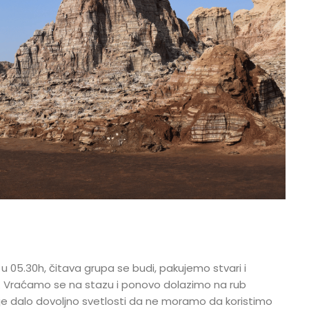
u 05.30h, čitava grupa se budi, pakujemo stvari i
Vraćamo se na stazu i ponovo dolazimo na rub
je dalo dovoljno svetlosti da ne moramo da koristimo