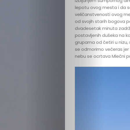
izbijanjem sumpornog dim
lepotu ovog mesta i da se
veličanstvenosti ovog mes
od svojih starih bogova 
dvadesetak minuta zadržava
postavljenih dušeka na ko
grupama od četiri u nizu
se odmorimo večeras jer 
nebu se ocrtava Mlečni p