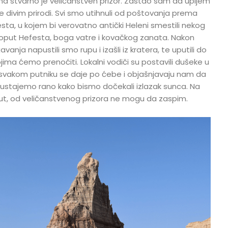
a stvarno je veličanstven prizor. Zastao sam da upijem
 divim prirodi. Svi smo utihnuli od poštovanja prema
ta, u kojem bi verovatno antički Heleni smestili nekog
poput Hefesta, boga vatre i kovačkog zanata. Nakon
nja napustili smo rupu i izašli iz kratera, te uputili do
jima ćemo prenoćiti. Lokalni vodiči su postavili dušeke u
, svakom putniku se daje po ćebe i objašnjavaju nam da
ustajemo rano kako bismo dočekali izlazak sunca. Na
ut, od veličanstvenog prizora ne mogu da zaspim.