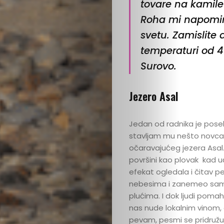
tovare na kamile
Roha mi napominj
svetu. Zamislite 
temperaturi od 4
Surovo.
Jezero Asal
Jedan od radnika je pose
stavljam mu nešto novca 
očaravajućeg jezera Asal.
površini kao plovak kad uđ
efekat ogledala i čitav pej
nebesima i zanemeo sam 
plućima. I dok ljudi pomahn
nas nude lokalnim vinom,
pevam, pesmi se pridružuj