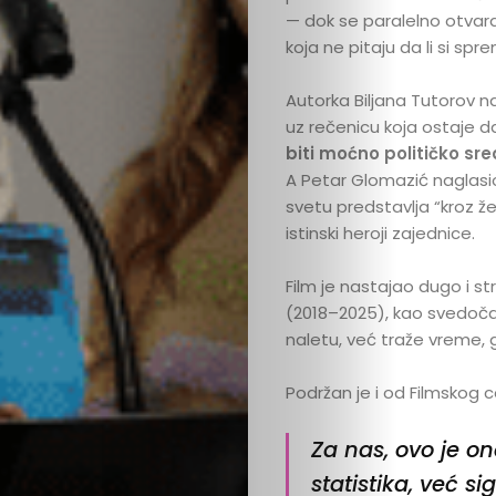
— dok se paralelno otvaraj
koja ne pitaju da li si spr
Autorka Biljana Tutorov n
uz rečenicu koja ostaje da 
biti moćno političko sr
A Petar Glomazić naglasio
svetu predstavlja “kroz ž
istinski heroji zajednice.
Film je nastajao dugo i str
(2018–2025), kao svedoča
Ispričaj
naletu, već traže vreme, 
svoju
Podržan je i od Filmskog c
priču
Za nas, ovo je on
statistika, već si