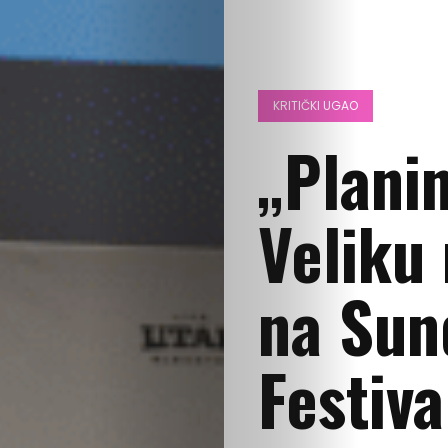
KRITIČKI UGAO
„Planin
Veliku 
na Sun
Festiva