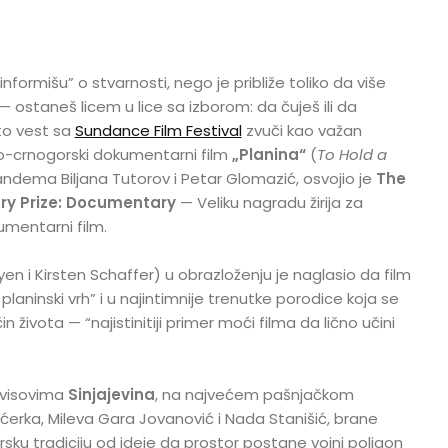
“informišu” o stvarnosti, nego je približe toliko da više
 ostaneš licem u lice sa izborom: da čuješ ili da
to vest sa
Sundance Film Festival
zvuči kao važan
ko-crnogorski dokumentarni film
„Planina“
(
To Hold a
tandema Biljana Tutorov i Petar Glomazić, osvojio je
The
ry Prize: Documentary
— Veliku nagradu žirija za
mentarni film.
en i Kirsten Schaffer) u obrazloženju je naglasio da film
planinski vrh” i u najintimnije trenutke porodice koja se
in života — “najistinitiji primer moći filma da lično učini
 visovima
Sinjajevina
, na najvećem pašnjačkom
 ćerka, Mileva Gara Jovanović i Nada Stanišić, brane
sku tradiciju od ideje da prostor postane vojni poligon