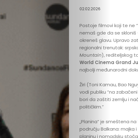
02.02.2026
Postoje filmovi koji te ne 
nemaš gde da se skloniš —
okreneš glavu. Upravo za
regionalni trenutak: srps
Mountain
), rediteljskog 
World Cinema Grand Ju
najbolji međunarodni doku
Žiri (Toni Kamau, Bao Nguy
vodi publiku “na zabačeni 
bori da zaštiti zemlju i nač
političkim.”
„Planina“ je smeštena na
području Balkana: majka i
planinu i nomadsku stočar