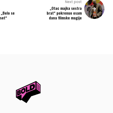
Next post
a
„Otac majka sestra
 „Belo se
brat“ pokrenuo osam
set“
dana filmske magije