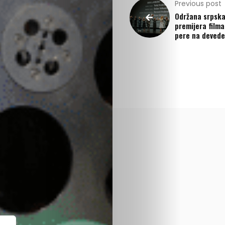
Previous post
Održana srpsk
premijera filma
pere na devede