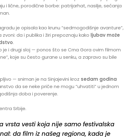
u i lične, porodične borbe: patrijarhat, nasilje, sećanja
eman.
agradu je opisala kao krunu “sedmogodišnje avanture”,
zvoni: da i publika i žiri prepoznaju kako
ljubav može
edstvo
.
 je i drugi sloj — ponos što se Crna Gora ovim filmom
ene”, koje su često gurane u senku, a zapravo su bile
pljivo — sniman je na Sinjajevini kroz
sedam godina
nstvo da se neke priče ne mogu “uhvatiti” u jednom
godišnja doba i poverenje.
entra Srbije.
a vrsta vesti koja nije samo festivalska
gnal: da film iz našeg regiona, kada je