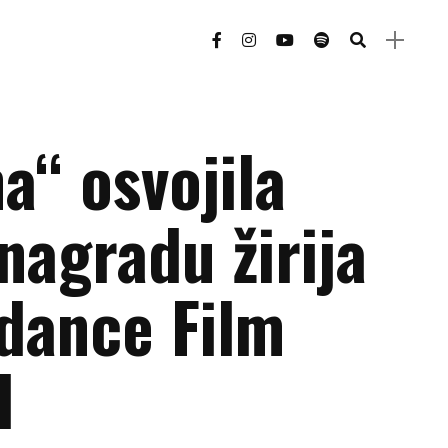
a“ osvojila
nagradu žirija
dance Film
l