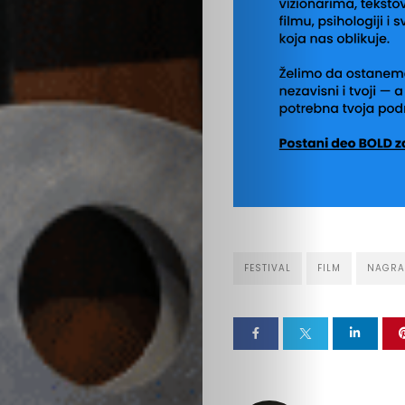
ploču
Boldcast
Podrži
nas
FESTIVAL
FILM
NAGRA