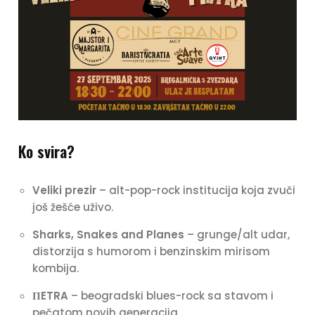
Ko svira?
Veliki prezir
– alt-pop-rock institucija koja zvuči
još žešće uživo.
Sharks, Snakes and Planes
– grunge/alt udar,
distorzija s humorom i benzinskim mirisom
kombija.
ПETRA
– beogradski blues-rock sa stavom i
pečatom novih generacija.