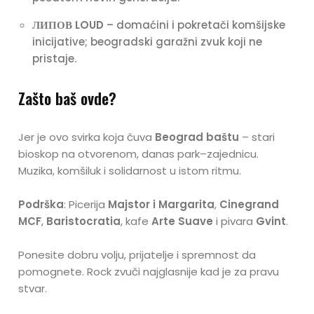
ЛИПОВ LOUD
– domaćini i pokretači komšijske
inicijative; beogradski garažni zvuk koji ne
pristaje.
Zašto baš ovde?
Jer je ovo svirka koja čuva
Beograd baštu
– stari
bioskop na otvorenom, danas park–zajednicu.
Muzika, komšiluk i solidarnost u istom ritmu.
Podrška
: Picerija
Majstor i Margarita
,
Cinegrand
MCF
,
Baristocratia
, kafe
Arte Suave
i pivara
Gvint
.
Ponesite dobru volju, prijatelje i spremnost da
pomognete. Rock zvuči najglasnije kad je za pravu
stvar.