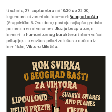
U subotu,
27. septembra
od
18:30 do 22:00
,
legendarni otvoreni bioskop–park
Beograd bašta
(Bregalnička 5, Zvezdara) postaje najlepša gradska
pozornica na otvorenom.
Ulaz je besplatan
, a
koncert je
humanitarnog karaktera
: tokom večeri
prikupljaju se novčani prilozi za lečenje dečaka iz
komšiluka,
Viktora Miletića
.