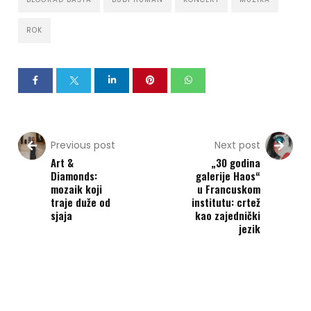
ROK
Previous post
Next post
Art &
„30 godina
Diamonds:
galerije Haos“
mozaik koji
u Francuskom
traje duže od
institutu: crtež
sjaja
kao zajednički
jezik