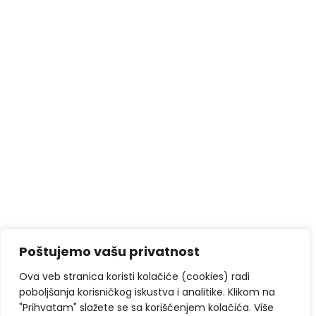
Poštujemo vašu privatnost
Ova veb stranica koristi kolačiće (cookies) radi
poboljšanja korisničkog iskustva i analitike. Klikom na
"Prihvatam" slažete se sa korišćenjem kolačića. Više