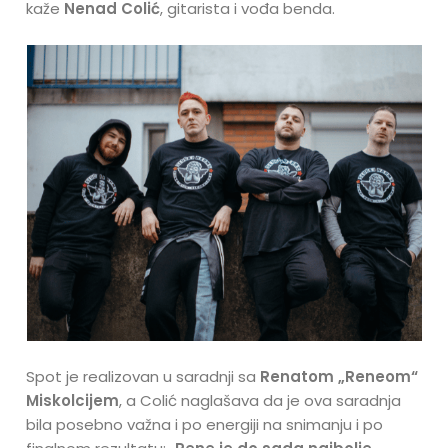
kaže
Nenad Colić
, gitarista i vođa benda.
Spot je realizovan u saradnji sa
Renatom „Reneom“
Miskolcijem
, a Colić naglašava da je ova saradnja
bila posebno važna i po energiji na snimanju i po