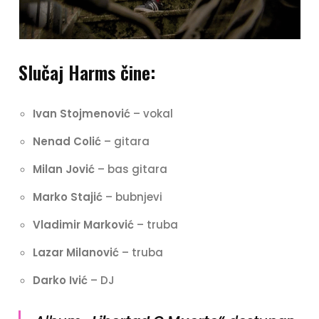
Slučaj Harms čine:
Ivan Stojmenović
– vokal
Nenad Colić
– gitara
Milan Jović
– bas gitara
Marko Stajić
– bubnjevi
Vladimir Marković
– truba
Lazar Milanović
– truba
Darko Ivić
– DJ