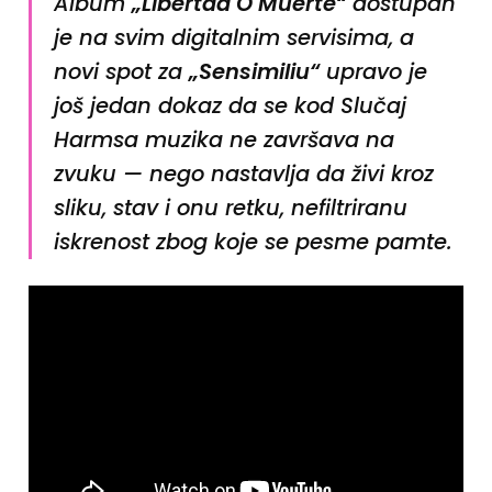
Album
„Libertad O Muerte“
dostupan
je na svim digitalnim servisima, a
novi spot za
„Sensimiliu“
upravo je
još jedan dokaz da se kod Slučaj
Harmsa muzika ne završava na
zvuku — nego nastavlja da živi kroz
sliku, stav i onu retku, nefiltriranu
iskrenost zbog koje se pesme pamte.