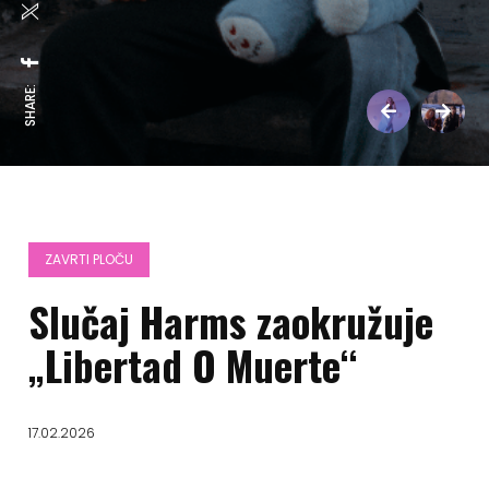
SHARE:
ZAVRTI PLOČU
Slučaj Harms zaokružuje
„Libertad O Muerte“
17.02.2026