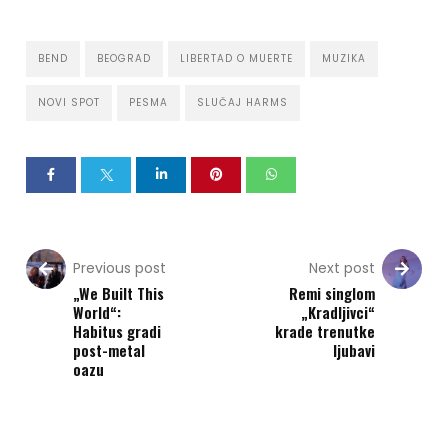
BEND
BEOGRAD
LIBERTAD O MUERTE
MUZIKA
NOVI SPOT
PESMA
SLUČAJ HARMS
Previous post
Next post
„We Built This
Remi singlom
World“:
„Kradljivci“
Habitus gradi
krade trenutke
post-metal
ljubavi
oazu