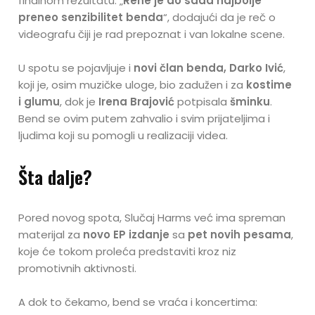
finalnom rezultatu: „
Rene je do sada najbolje
preneo senzibilitet benda
“, dodajući da je reč o
videografu čiji je rad prepoznat i van lokalne scene.
U spotu se pojavljuje i
novi član benda, Darko Ivić
,
koji je, osim muzičke uloge, bio zadužen i za
kostime
i glumu
, dok je
Irena Brajović
potpisala
šminku
.
Bend se ovim putem zahvalio i svim prijateljima i
ljudima koji su pomogli u realizaciji videa.
Šta dalje?
Pored novog spota, Slučaj Harms već ima spreman
materijal za
novo EP izdanje
sa
pet novih pesama
,
koje će tokom proleća predstaviti kroz niz
promotivnih aktivnosti.
A dok to čekamo, bend se vraća i koncertima: