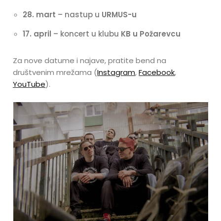
28. mart
– nastup u
URMUS-u
17. april
– koncert u klubu
KB u Požarevcu
Za nove datume i najave, pratite bend na
društvenim mrežama (
Instagram
,
Facebook
,
YouTube
).