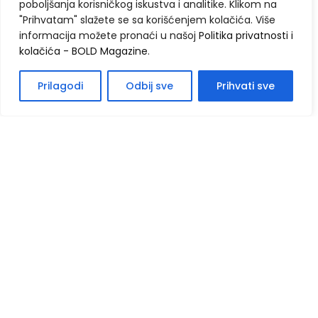
poboljšanja korisničkog iskustva i analitike. Klikom na
"Prihvatam" slažete se sa korišćenjem kolačića. Više
informacija možete pronaći u našoj
Politika privatnosti i
kolačića - BOLD Magazine
.
Prilagodi
Odbij sve
Prihvati sve