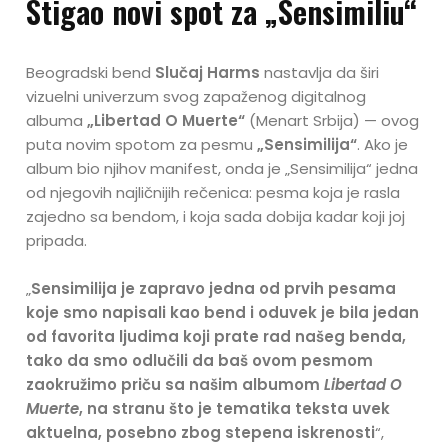
Stigao novi spot za „Sensimiliu“
Beogradski bend
Slučaj Harms
nastavlja da širi
vizuelni univerzum svog zapaženog digitalnog
albuma
„Libertad O Muerte“
(Menart Srbija) — ovog
puta novim spotom za pesmu
„Sensimilija“
. Ako je
album bio njihov manifest, onda je „Sensimilija“ jedna
od njegovih najličnijih rečenica: pesma koja je rasla
zajedno sa bendom, i koja sada dobija kadar koji joj
pripada.
„
Sensimilija je zapravo jedna od prvih pesama
koje smo napisali kao bend i oduvek je bila jedan
od favorita ljudima koji prate rad našeg benda,
tako da smo odlučili da baš ovom pesmom
zaokružimo priču sa našim albumom
Libertad O
Muerte
, na stranu što je tematika teksta uvek
aktuelna, posebno zbog stepena iskrenosti
“,