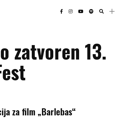
o zatvoren 13.
Fest
ija za film „Barlebas“