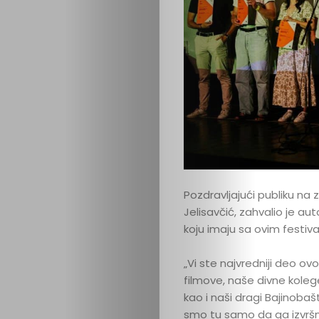
Pozdravljajući publiku na
Jelisavčić, zahvalio je a
koju imaju sa ovim festiv
„Vi ste najvredniji deo ovo
filmove, naše divne kolege 
kao i naši dragi Bajinobašt
smo tu samo da ga izvršno