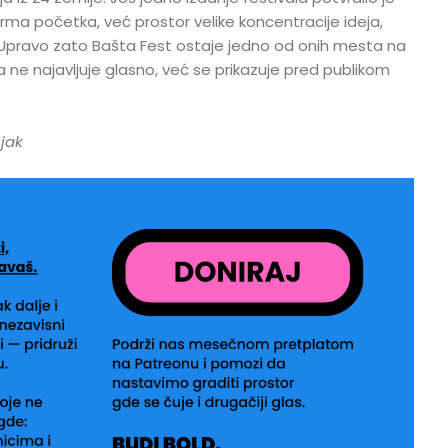
orma početka, već prostor velike koncentracije ideja,
a. Upravo zato Bašta Fest ostaje jedno od onih mesta na
 ne najavljuje glasno, već se prikazuje pred publikom
jak