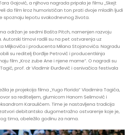
 Tara Gajović, a njihova nagrada pripala je filmu „Skejt
eli da film kroz humorističan ton prati dvoje mladih ljudi
hove spoznaju lepotu svakodnevnog života.
ma održan je sedmi Bašta Pitch, namenjen razvoju
. Autorski timovi radili su na pet ostvarenja uz
a Miljkovića i producenta Milana Stojanovića. Nagradu
bili su reditelj Đorđije Petrović i producentkinja
emaju film „Kroz zube Ane i njene mame“. O nagradi su
r Tagić, prof. dr Vladimir Đurđević i osnivačica festivala
žila je projekcija filma „Yugo Florida“ Vladimira Tagića,
govor sa rediteljem, glumicom Hanom Selimović i
eksandrom Karaulićem. Time je nastavljena tradicija
atvori debitantsko dugometražno ostvarenje koje je,
kog tima, obeležilo godinu za nama.