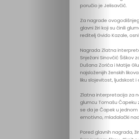
poručio je Jelisavčić.
Za nagrade ovogodišnjeg 
glavni žiri koji su činili 
reditelj Gvido Kazale, osni
Nagrada Zlatna interpretac
Snježani Sinovčić Šiškov z
Dušana Zorića i Matije Glu
najsloženijih ženskih likova
liku slojevitost, ljudskost
Zlatna interpretacija za
glumcu Tomašu Čapeku za u
se da je Čapek u jednom k
emotivno, mladalački na
Pored glavnih nagrada, žiri 