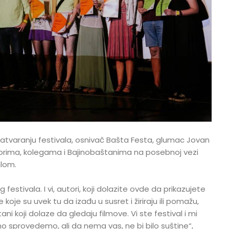
 zatvaranju festivala, osnivač Bašta Festa, glumac Jovan
utorima, kolegama i Bajinobaštanima na posebnoj vezi
alom.
g festivala. I vi, autori, koji dolazite ovde da prikazujete
koje su uvek tu da izađu u susret i žiriraju ili pomažu,
ani koji dolaze da gledaju filmove. Vi ste festival i mi
 sprovedemo, ali da nema vas, ne bi bilo suštine“,