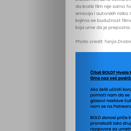
da kratki film nije samo f
emocija i autorskih rizik
kojima se budućnost filma
koja ume da je prepozna.
Photo credit: Tanja Drobn