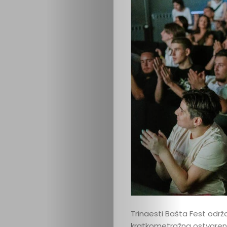
Podrži
nas
Trinaesti Bašta Fest održan
kratkometražna ostvarenja 