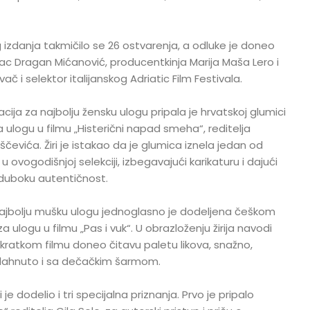
izdanja takmičilo se 26 ostvarenja, a odluke je doneo
glumac Dragan Mićanović, producentkinja Marija Maša Lero i
vač i selektor italijanskog Adriatic Film Festivala.
ija za najbolju žensku ulogu pripala je hrvatskoj glumici
a ulogu u filmu „Histerični napad smeha“, reditelja
ščevića. Žiri je istakao da je glumica iznela jedan od
 u ovogodišnjoj selekciji, izbegavajući karikaturu i dajući
 i duboku autentičnost.
 najbolju mušku ulogu jednoglasno je dodeljena češkom
logu u filmu „Pas i vuk“. U obrazloženju žirija navodi
ratkom filmu doneo čitavu paletu likova, snažno,
dahnuto i sa dečačkim šarmom.
je dodelio i tri specijalna priznanja. Prvo je pripalo