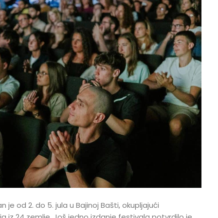
 je od 2. do 5. jula u Bajinoj Bašti, okupljajući
iz 24 zemlje. Još jedno izdanje festivala potvrdilo je