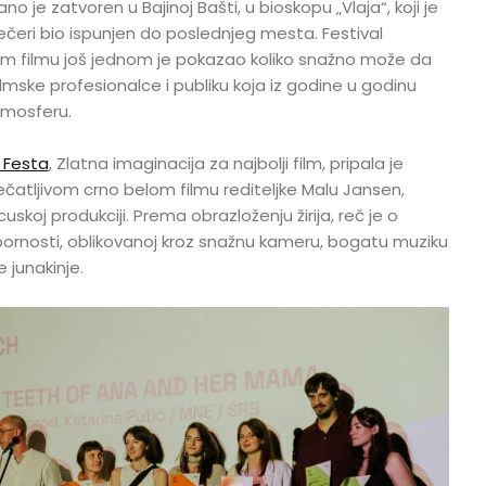
o je zatvoren u Bajinoj Bašti, u bioskopu „Vlaja“, koji je
večeri bio ispunjen do poslednjeg mesta. Festival
m filmu još jednom je pokazao koliko snažno može da
lmske profesionalce i publiku koja iz godine u godinu
mosferu.
a Festa
, Zlatna imaginacija za najbolji film, pripala je
ečatljivom crno belom filmu rediteljke Malu Jansen,
skoj produkciji. Prema obrazloženju žirija, reč je o
pornosti, oblikovanoj kroz snažnu kameru, bogatu muziku
 junakinje.