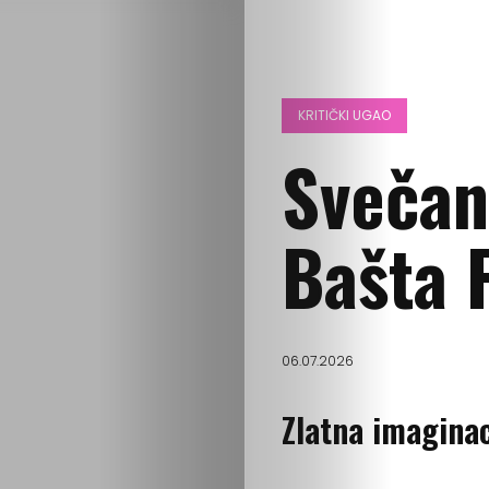
KRITIČKI UGAO
Svečan
Bašta 
06.07.2026
Zlatna imaginac