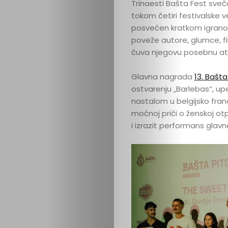
Trinaesti Bašta Fest svečan
tokom četiri festivalske 
posvećen kratkom igrano
poveže autore, glumce, fi
čuva njegovu posebnu at
Glavna nagrada
13. Bašt
ostvarenju „Barlebas“, up
nastalom u belgijsko francu
moćnoj priči o ženskoj ot
i izrazit performans glavne