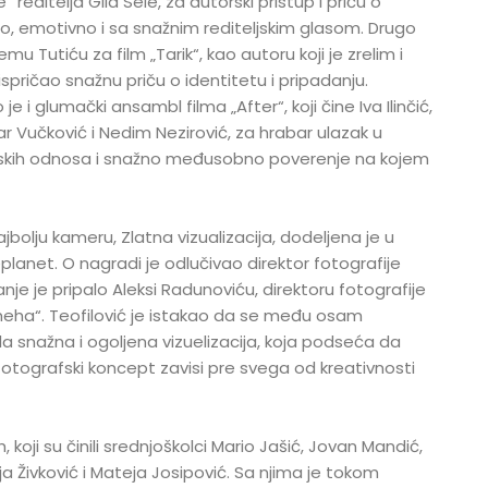
 reditelja Gila Sele, za autorski pristup i priču o
sno, emotivno i sa snažnim rediteljskim glasom. Drugo
u Tutiću za film „Tarik“, kao autoru koji je zrelim i
pričao snažnu priču o identitetu i pripadanju.
je i glumački ansambl filma „After“, koji čine Iva Ilinčić,
r Vučković i Nedim Nezirović, za hrabar ulazak u
skih odnosa i snažno međusobno poverenje na kojem
bolju kameru, Zlatna vizualizacija, dodeljena je u
planet. O nagradi je odlučivao direktor fotografije
anje je pripalo Aleksi Radunoviću, direktoru fotografije
meha“. Teofilović je istakao da se među osam
ila snažna i ogoljena vizuelizacija, koja podseća da
fotografski koncept zavisi pre svega od kreativnosti
h, koji su činili srednjoškolci Mario Jašić, Jovan Mandić,
ja Živković i Mateja Josipović. Sa njima je tokom