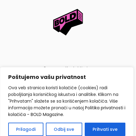
O nama
Kontaktiraj nas
Poštujemo vašu privatnost
Politika privatnosti i kolačića
Ova veb stranica koristi kolačiće (cookies) radi
poboljšanja korisničkog iskustva i analitike. Klikom na
"Prihvatam" slažete se sa korišćenjem kolačića. Više
informacija možete pronaći u našoj
Politika privatnosti i
kolačića - BOLD Magazine
.
Copyright © BOLD Magazine 2026. Sva prava zadržana.
Prilagodi
Odbij sve
Prihvati sve