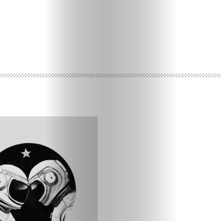
Ispričaj
svoju