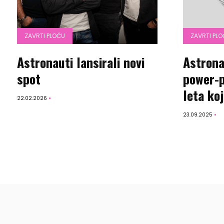
ZAVRTI PLOČU
ZAVRTI PL
Astronauti lansirali novi
Astrona
spot
power-p
leta koj
22.02.2026
23.09.2025