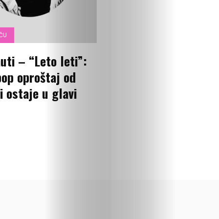
priču
OČU
U
uti – “Leto leti”:
fokusu
op oproštaj od
i ostaje u glavi
Vizuelni
kutak
Kritički
ugao
BOLD