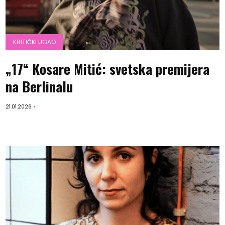
KRITIČKI UGAO
„17“ Kosare Mitić: svetska premijera
na Berlinalu
21.01.2026