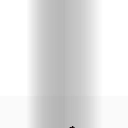
priču
U
fokusu
Vizuelni
kutak
Kritički
ugao
BOLD
Izbor