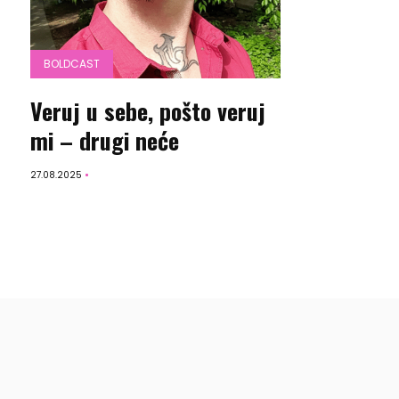
BOLDCAST
Veruj u sebe, pošto veruj
mi – drugi neće
27.08.2025