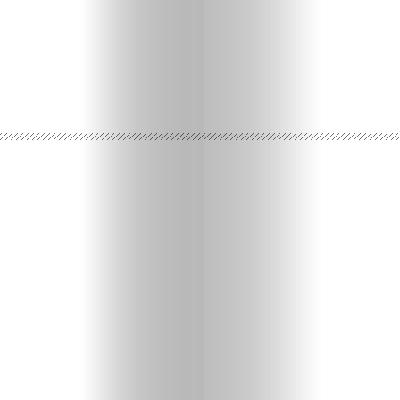
Ispričaj
svoju