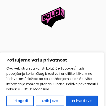
O nama
Kontaktiraj nas
Poštujemo vašu privatnost
Politika privatnosti i kolačića
Ova veb stranica koristi kolačiće (cookies) radi
poboljšanja korisničkog iskustva i analitike. Klikom na
"Prihvatam" slažete se sa korišćenjem kolačića. Više
informacija možete pronaći u našoj
Politika privatnosti i
kolačića - BOLD Magazine
.
Copyright © BOLD Magazine 2026. Sva prava zadržana.
Prilagodi
Odbij sve
Prihvati sve