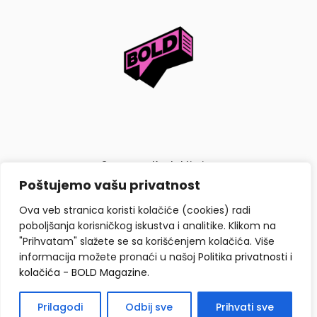
O nama
Kontaktiraj nas
Poštujemo vašu privatnost
Politika privatnosti i kolačića
Ova veb stranica koristi kolačiće (cookies) radi
poboljšanja korisničkog iskustva i analitike. Klikom na
"Prihvatam" slažete se sa korišćenjem kolačića. Više
informacija možete pronaći u našoj
Politika privatnosti i
kolačića - BOLD Magazine
.
Copyright © BOLD Magazine 2026. Sva prava zadržana.
Prilagodi
Odbij sve
Prihvati sve