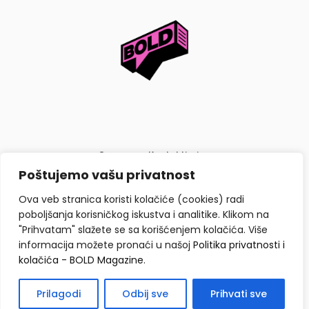
O nama
Kontaktiraj nas
Poštujemo vašu privatnost
Politika privatnosti i kolačića
Ova veb stranica koristi kolačiće (cookies) radi
poboljšanja korisničkog iskustva i analitike. Klikom na
"Prihvatam" slažete se sa korišćenjem kolačića. Više
informacija možete pronaći u našoj
Politika privatnosti i
kolačića - BOLD Magazine
.
Copyright © BOLD Magazine 2026. Sva prava zadržana.
Prilagodi
Odbij sve
Prihvati sve