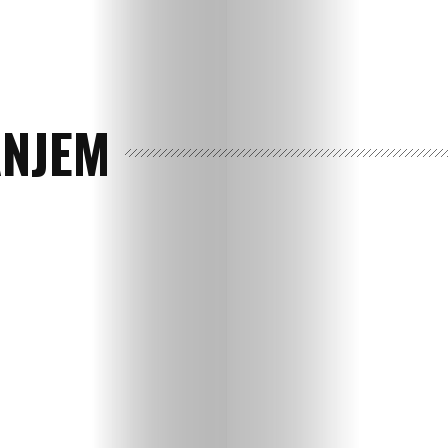
ANJEM
Ispričaj
svoju