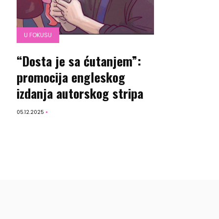
U FOKUSU
“Dosta je sa ćutanjem”:
promocija engleskog
izdanja autorskog stripa
05.12.2025