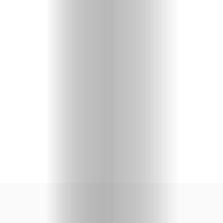
priču
U
fokusu
Vizuelni
kutak
Kritički
ugao
BOLD