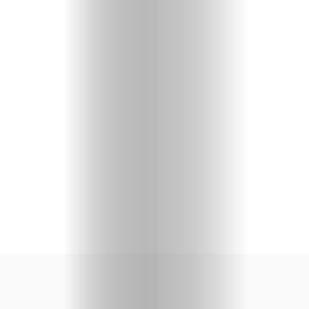
priču
U
fokusu
Vizuelni
kutak
Kritički
ugao
BOLD