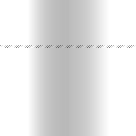
Ispričaj
svoju