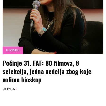
U FOKUSU
Počinje 31. FAF: 80 filmova, 8
selekcija, jedna nedelja zbog koje
volimo bioskop
20.11.2025