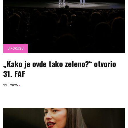
U FOKUSU
„Kako je ovde tako zeleno?“ otvorio
31. FAF
22.11.2025