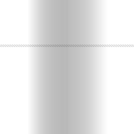
Ispričaj
svoju