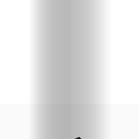
priču
U
fokusu
Vizuelni
kutak
Kritički
ugao
BOLD
Izbor