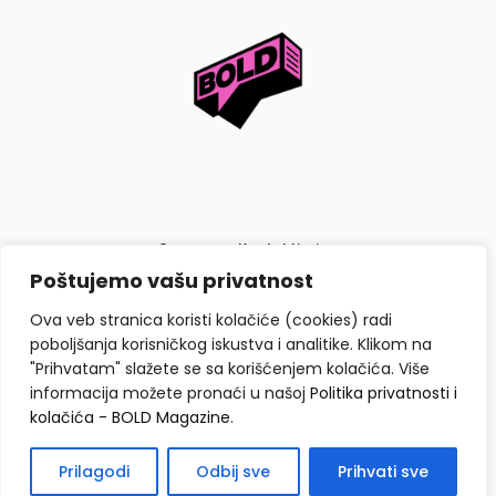
O nama
Kontaktiraj nas
Poštujemo vašu privatnost
Politika privatnosti i kolačića
Ova veb stranica koristi kolačiće (cookies) radi
poboljšanja korisničkog iskustva i analitike. Klikom na
"Prihvatam" slažete se sa korišćenjem kolačića. Više
informacija možete pronaći u našoj
Politika privatnosti i
kolačića - BOLD Magazine
.
Copyright © BOLD Magazine 2026. Sva prava zadržana.
Prilagodi
Odbij sve
Prihvati sve