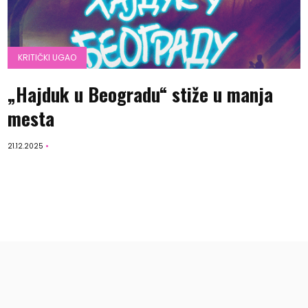
KRITIČKI UGAO
„Hajduk u Beogradu“ stiže u manja
mesta
21.12.2025