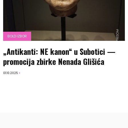
BOLD IZBOR
„Antikanti: NE kanon“ u Subotici —
promocija zbirke Nenada Glišića
01.10.2025