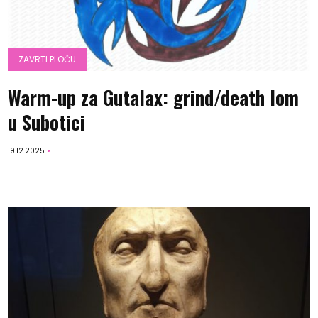
ZAVRTI PLOČU
Warm-up za Gutalax: grind/death lom
u Subotici
19.12.2025