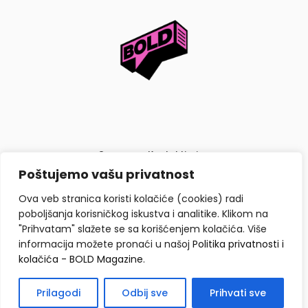
O nama
Kontaktiraj nas
Poštujemo vašu privatnost
Politika privatnosti i kolačića
Ova veb stranica koristi kolačiće (cookies) radi
poboljšanja korisničkog iskustva i analitike. Klikom na
"Prihvatam" slažete se sa korišćenjem kolačića. Više
informacija možete pronaći u našoj
Politika privatnosti i
kolačića - BOLD Magazine
.
Copyright © BOLD Magazine 2026. Sva prava zadržana.
Prilagodi
Odbij sve
Prihvati sve