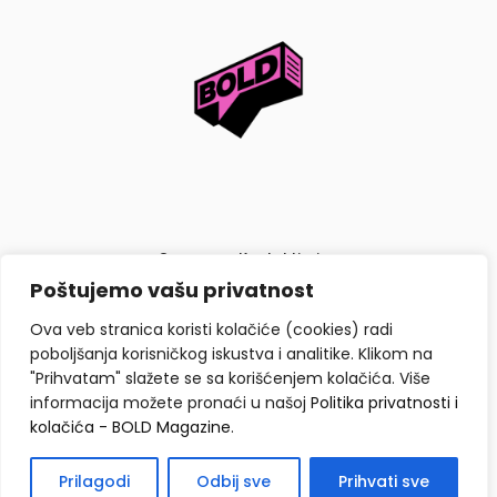
O nama
Kontaktiraj nas
Poštujemo vašu privatnost
Politika privatnosti i kolačića
Ova veb stranica koristi kolačiće (cookies) radi
poboljšanja korisničkog iskustva i analitike. Klikom na
"Prihvatam" slažete se sa korišćenjem kolačića. Više
informacija možete pronaći u našoj
Politika privatnosti i
kolačića - BOLD Magazine
.
Copyright © BOLD Magazine 2026. Sva prava zadržana.
Prilagodi
Odbij sve
Prihvati sve