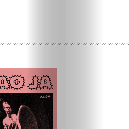
Ispričaj
svoju