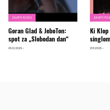
ZAVRTI PLOČU
ZAVRTI PL
Goran Glad & JeboTon:
Ki Klop
spot za „Slobodan dan“
singlom
05.12.2025
21.11.2025