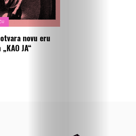
priču
U
OČU
fokusu
 otvara novu eru
 „KAO JA“
Vizuelni
kutak
Kritički
ugao
BOLD
Izbor