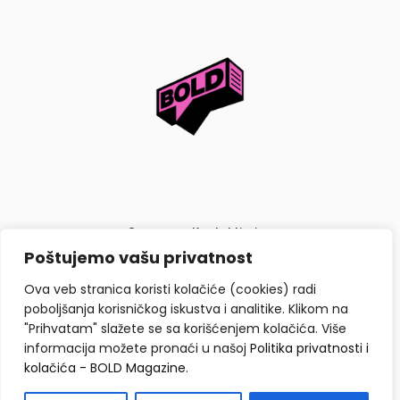
O nama
Kontaktiraj nas
Poštujemo vašu privatnost
Politika privatnosti i kolačića
Ova veb stranica koristi kolačiće (cookies) radi
poboljšanja korisničkog iskustva i analitike. Klikom na
"Prihvatam" slažete se sa korišćenjem kolačića. Više
informacija možete pronaći u našoj
Politika privatnosti i
kolačića - BOLD Magazine
.
Copyright © BOLD Magazine 2026. Sva prava zadržana.