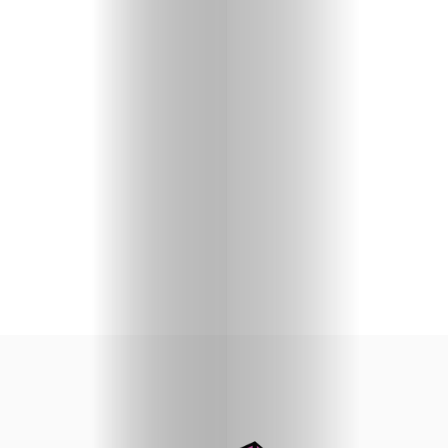
priču
U
fokusu
Vizuelni
kutak
Kritički
ugao
BOLD
Izbor