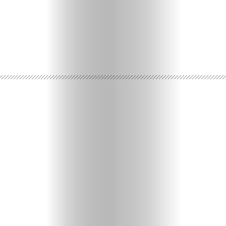
Ispričaj
svoju