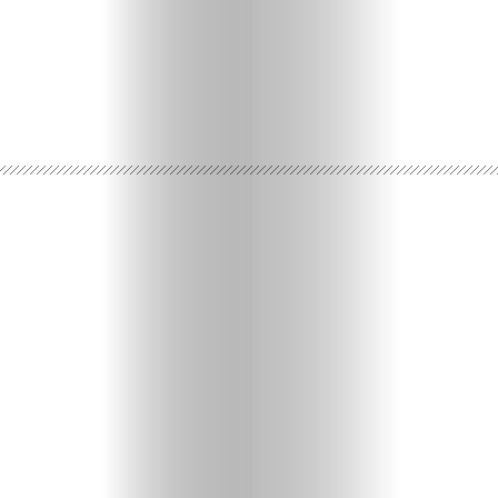
Ispričaj
svoju