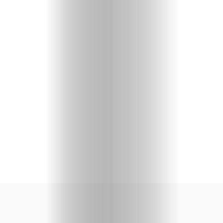
priču
U
fokusu
Vizuelni
kutak
Kritički
ugao
BOLD