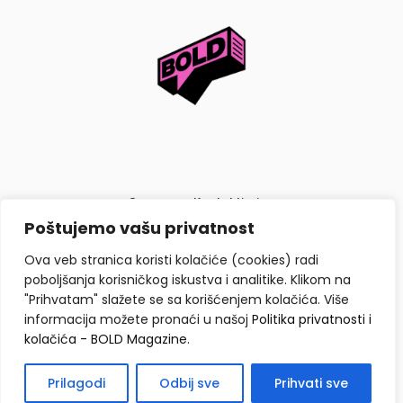
O nama
Kontaktiraj nas
Poštujemo vašu privatnost
Politika privatnosti i kolačića
Ova veb stranica koristi kolačiće (cookies) radi
poboljšanja korisničkog iskustva i analitike. Klikom na
"Prihvatam" slažete se sa korišćenjem kolačića. Više
informacija možete pronaći u našoj
Politika privatnosti i
kolačića - BOLD Magazine
.
Copyright © BOLD Magazine 2026. Sva prava zadržana.
Prilagodi
Odbij sve
Prihvati sve