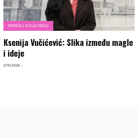
ISPRIČAJ SVOJU PRIČU
Ksenija Vučićević: Slika između magle
i ideje
27.10.2025