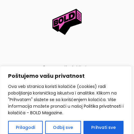
O nama
Kontaktiraj nas
Poštujemo vašu privatnost
Politika privatnosti i kolačića
Ova veb stranica koristi kolačiće (cookies) radi
poboljšanja korisničkog iskustva i analitike. Klikom na
"Prihvatam" slažete se sa korišćenjem kolačića. Više
informacija možete pronaći u našoj
Politika privatnosti i
kolačića - BOLD Magazine
.
Copyright © BOLD Magazine 2026. Sva prava zadržana.
Prilagodi
Odbij sve
Prihvati sve