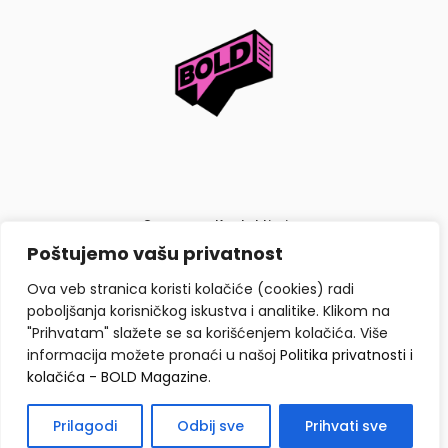
O nama
Kontaktiraj nas
Poštujemo vašu privatnost
Politika privatnosti i kolačića
Ova veb stranica koristi kolačiće (cookies) radi
poboljšanja korisničkog iskustva i analitike. Klikom na
"Prihvatam" slažete se sa korišćenjem kolačića. Više
informacija možete pronaći u našoj
Politika privatnosti i
kolačića - BOLD Magazine
.
Copyright © BOLD Magazine 2026. Sva prava zadržana.
Prilagodi
Odbij sve
Prihvati sve