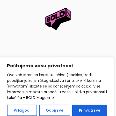
O nama
Kontaktiraj nas
Poštujemo vašu privatnost
Politika privatnosti i kolačića
Ova veb stranica koristi kolačiće (cookies) radi
poboljšanja korisničkog iskustva i analitike. Klikom na
"Prihvatam" slažete se sa korišćenjem kolačića. Više
informacija možete pronaći u našoj
Politika privatnosti i
kolačića - BOLD Magazine
.
Copyright © BOLD Magazine 2026. Sva prava zadržana.
Prilagodi
Odbij sve
Prihvati sve