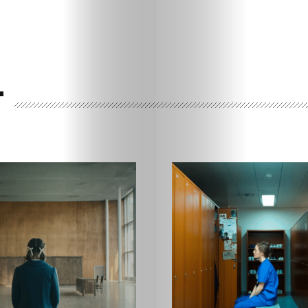
T
Ispričaj
svoju