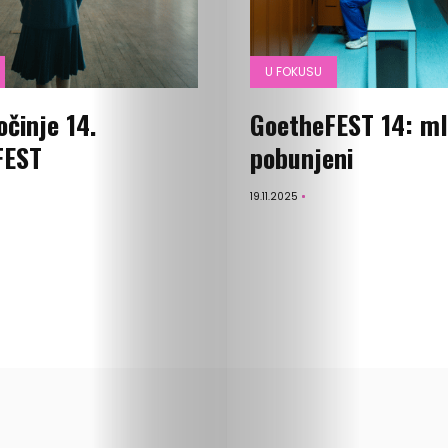
priču
U FOKUSU
U
očinje 14.
GoetheFEST 14: ml
fokusu
FEST
pobunjeni
Vizuelni
19.11.2025
kutak
Kritički
ugao
BOLD