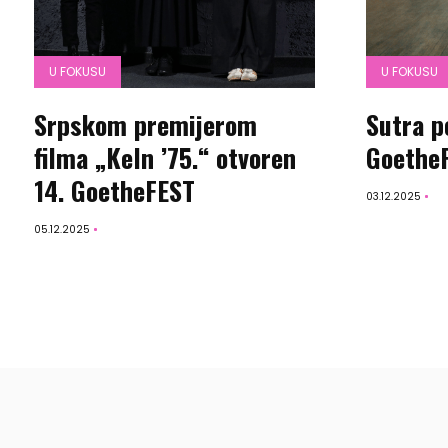
U FOKUSU
U FOKUSU
Srpskom premijerom
Sutra p
filma „Keln ’75.“ otvoren
Goethe
14. GoetheFEST
03.12.2025
05.12.2025