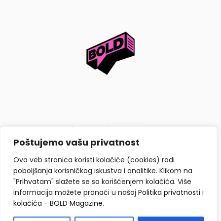
O nama
Kontaktiraj nas
Poštujemo vašu privatnost
Politika privatnosti i kolačića
Ova veb stranica koristi kolačiće (cookies) radi
poboljšanja korisničkog iskustva i analitike. Klikom na
"Prihvatam" slažete se sa korišćenjem kolačića. Više
informacija možete pronaći u našoj
Politika privatnosti i
kolačića - BOLD Magazine
.
Copyright © BOLD Magazine 2026. Sva prava zadržana.