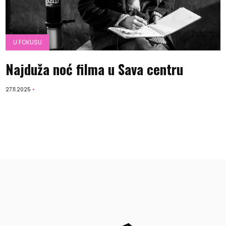
U FOKUSU
Najduža noć filma u Sava centru
27.11.2025