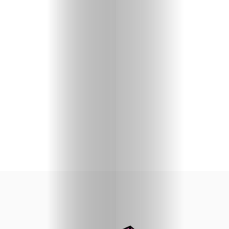
priču
U
fokusu
Vizuelni
kutak
Kritički
ugao
BOLD
Izbor