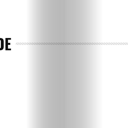
DE
Ispričaj
svoju