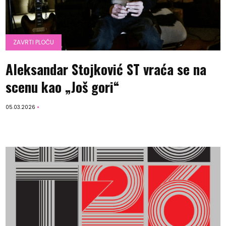
ZAVRTI PLOČU
Aleksandar Stojković ST vraća se na
scenu kao „Još gori“
05.03.2026