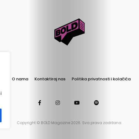
Izbor
Zavrti
ploču
Boldcast
Podrži
O nama
Kontaktiraj nas
Politika privatnosti i kolačića
nas
i
Copyright © BOLD Magazine 2026. Sva prava zadržana.