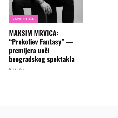
ZAVRTI PLOČU
MAKSIM MRVICA:
“Prokofiev Fantasy” —
premijera uoči
beogradskog spektakla
17.10.2025