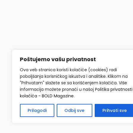
Poštujemo vašu privatnost
Ova veb stranica koristi kolačiće (cookies) radi
poboljšanja korisničkog iskustva i analitike. Klikom na
"Prihvatam" slažete se sa korišćenjem kolačića. Više
informacija možete pronaći u našoj
Politika privatnosti 
kolačića - BOLD Magazine
.
Prilagodi
Odbij sve
Prihvati sve