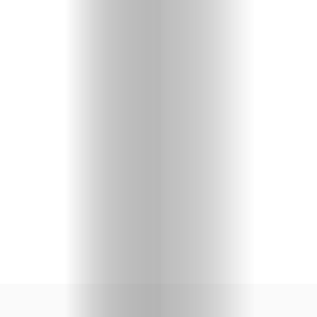
svoju
priču
U
fokusu
Vizuelni
kutak
Kritički
ugao
BOLD