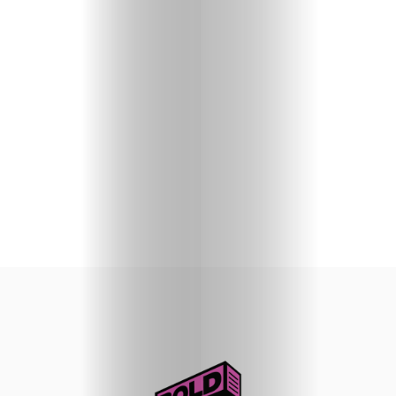
priču
U
fokusu
Vizuelni
kutak
Kritički
ugao
BOLD
Izbor