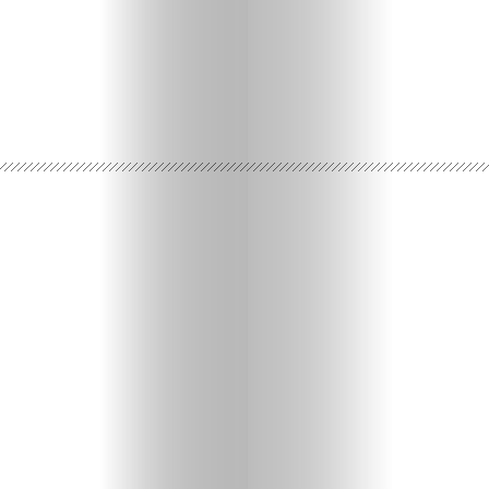
Ispričaj
svoju