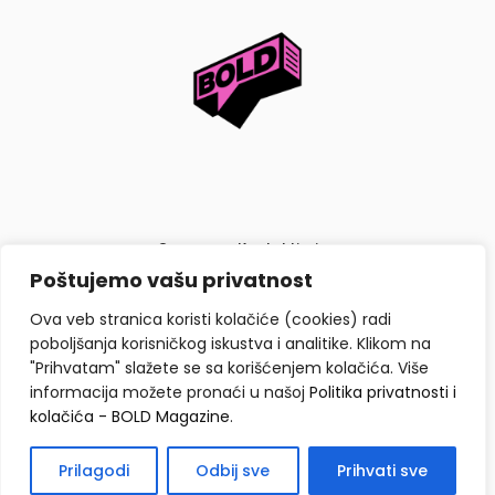
O nama
Kontaktiraj nas
Poštujemo vašu privatnost
Politika privatnosti i kolačića
Ova veb stranica koristi kolačiće (cookies) radi
poboljšanja korisničkog iskustva i analitike. Klikom na
"Prihvatam" slažete se sa korišćenjem kolačića. Više
informacija možete pronaći u našoj
Politika privatnosti i
kolačića - BOLD Magazine
.
Copyright © BOLD Magazine 2026. Sva prava zadržana.
Prilagodi
Odbij sve
Prihvati sve