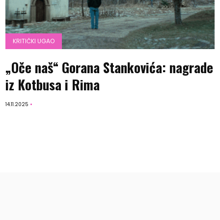
KRITIČKI UGAO
„Oče naš“ Gorana Stankovića: nagrade
iz Kotbusa i Rima
14.11.2025