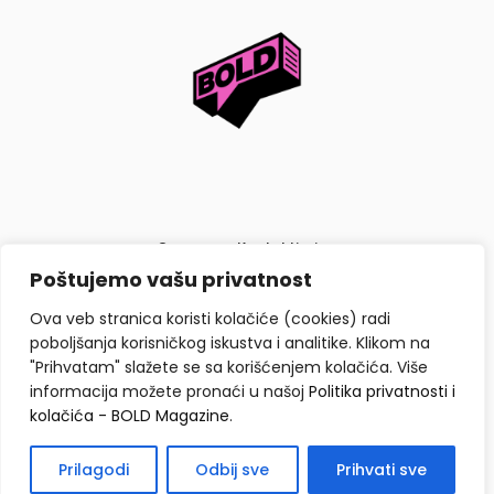
O nama
Kontaktiraj nas
Poštujemo vašu privatnost
Politika privatnosti i kolačića
Ova veb stranica koristi kolačiće (cookies) radi
poboljšanja korisničkog iskustva i analitike. Klikom na
"Prihvatam" slažete se sa korišćenjem kolačića. Više
informacija možete pronaći u našoj
Politika privatnosti i
kolačića - BOLD Magazine
.
Copyright © BOLD Magazine 2026. Sva prava zadržana.
Prilagodi
Odbij sve
Prihvati sve