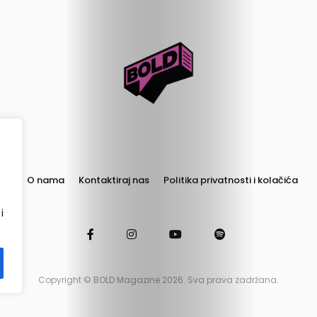
Izbor
Zavrti
ploču
Boldcast
Podrži
O nama
Kontaktiraj nas
Politika privatnosti i kolačića
nas
i
Copyright © BOLD Magazine 2026. Sva prava zadržana.