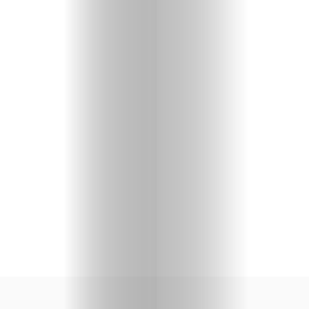
svoju
priču
U
fokusu
Vizuelni
kutak
Kritički
ugao
BOLD