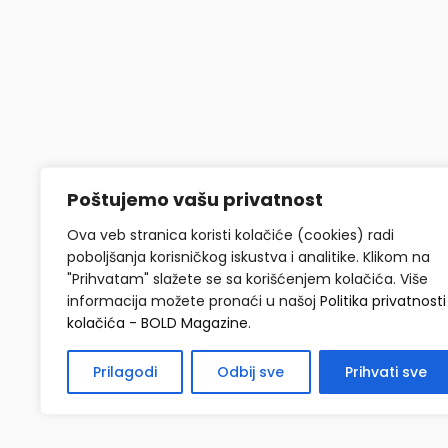
Poštujemo vašu privatnost
Ova veb stranica koristi kolačiće (cookies) radi
poboljšanja korisničkog iskustva i analitike. Klikom na
"Prihvatam" slažete se sa korišćenjem kolačića. Više
informacija možete pronaći u našoj
Politika privatnosti 
kolačića - BOLD Magazine
.
Prilagodi
Odbij sve
Prihvati sve