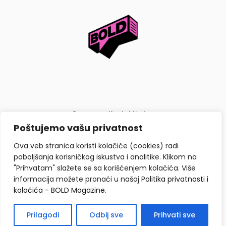
O nama
Kontaktiraj nas
Poštujemo vašu privatnost
Politika privatnosti i kolačića
Ova veb stranica koristi kolačiće (cookies) radi
poboljšanja korisničkog iskustva i analitike. Klikom na
"Prihvatam" slažete se sa korišćenjem kolačića. Više
informacija možete pronaći u našoj
Politika privatnosti i
kolačića - BOLD Magazine
.
Copyright © BOLD Magazine 2026. Sva prava zadržana.
Prilagodi
Odbij sve
Prihvati sve