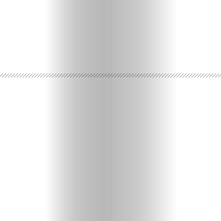
Ispričaj
svoju