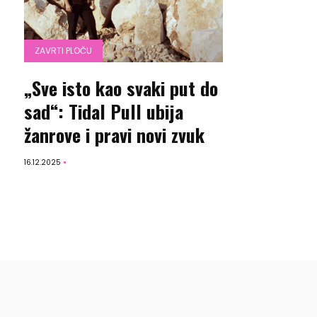
ZAVRTI PLOČU
„Sve isto kao svaki put do
sad“: Tidal Pull ubija
žanrove i pravi novi zvuk
16.12.2025