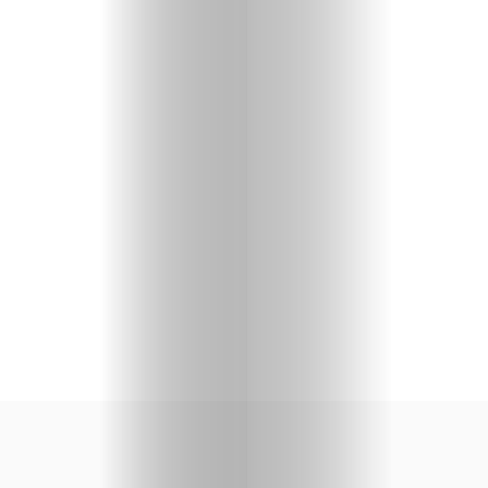
priču
U
fokusu
Vizuelni
kutak
Kritički
ugao
BOLD